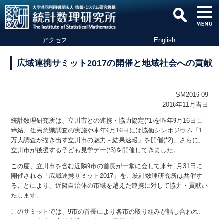
アクセス
English
広域連携サミット2017の開催と地域社会への貢献
ISM2016-09
2016年11月吉日
統計数理研究所は、立川市との連携・協力協定(*1)を昨年9月16日に
締結、住民意識調査の実施や本年6月16日には協働シンポジウム「1
万人調査が描き出す立川市の魅力－結果速報」を開催(*2)、さらに、
立川市が後援する子ども見学デー(*3)を開催してきました。
この度、立川市を含む近隣9市の首長が一堂に会して来年1月31日に
開催される「広域連携サミット2017」を、統計数理研究所は共催す
ることにより、近隣自治体の市域を越えた連携に対して協力・貢献い
たします。
このサミットでは、9市の首長により各市の取り組みが話し合われ、