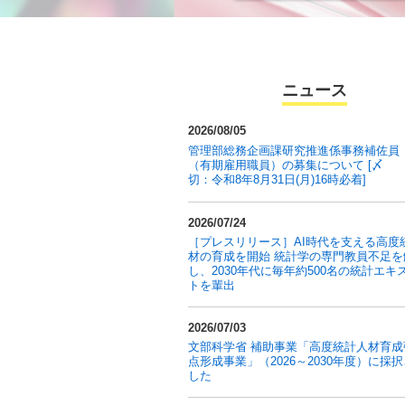
ニュース
2026/08/05
管理部総務企画課研究推進係事務補佐員
（有期雇用職員）の募集について [〆
切：令和8年8月31日(月)16時必着]
2026/07/24
［プレスリリース］AI時代を支える高度
材の育成を開始 統計学の専門教員不足を
し、2030年代に毎年約500名の統計エキ
トを輩出
2026/07/03
文部科学省 補助事業「高度統計人材育成
点形成事業」（2026～2030年度）に採
した