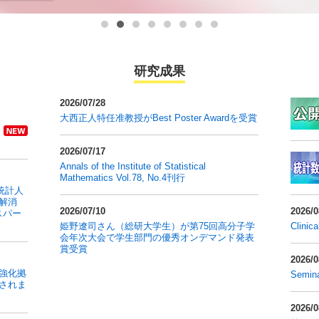
研究成果
2026/07/28
大西正人特任准教授がBest Poster Awardを受賞
2026/07/17
Annals of the Institute of Statistical
Mathematics Vol.78, No.4刊行
統計人
解消
2026/07/10
2026/0
スパー
姫野遼司さん（総研大学生）が第75回高分子学
Clinic
会年次大会で学生部門の優秀オンデマンド発表
賞受賞
2026/0
強化拠
Semina
択されま
2026/0