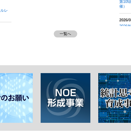
第10
催）
アルレ
2026/0
202
8/30)
一覧へ
トクラ
研究者
セスで
2026/0
共同研
9/1)
2026/0
連続最
202
2026/0
第6回
ド開催