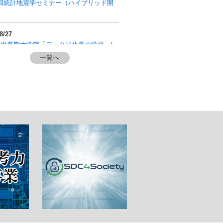
5回統計地震学セミナー（ハイブリッド開
8/27
6年度夏期大学院「データ同化夏の学校」(～
一覧へ
8/31
究集会「極値理論の工学への応用」(～
9/01
適化および関連分野に関する夏季学校
6（ハイブリッド開催、～9/3）
9/07
 赤池メモリアルレクチャー（ハイブリッ
）