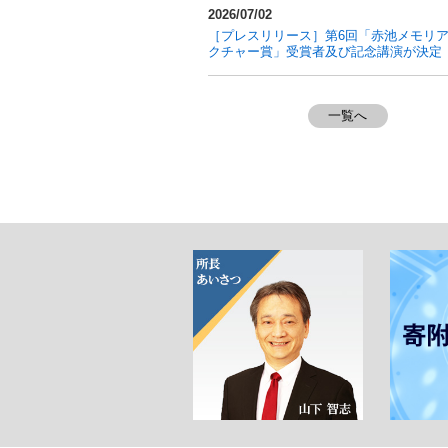
2026/07/02
［プレスリリース］第6回「赤池メモリ
クチャー賞」受賞者及び記念講演が決定
2026/06/15
一覧へ
［プレスリリース］国内最大級のスマー
ウドラボ「iLIS」を岡崎に整備 ～全国の
が時間や場所を超えて最先端実験にアク
きる研究環境へ～