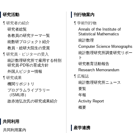
研究活動
刊行物案内
¶ 研究者の紹介
¶ 学術刊行物
研究者総覧
Annals of the Institute of
Statistical Mathematics
各教員の研究テーマ一覧
統計数理
統数研プロジェクト紹介
Computer Science Monographs
教員・総研大院生の受賞
統計数理研究所調査研究リポー
¶ 研究員・ビジターの受入
ト
統計数理研究所で雇用する特別
研究教育活動報告
研究員-PD等の育成方針
Research Memorandum
外国人ビジター情報
¶ 広報誌
¶ 研究成果
統計数理研究所ニュース
機関リポジトリ
要覧
プログラムライブラリー
（ISMLIB）
年報
故赤池弘次氏の研究成果紹介
Activity Report
概要
共同利用
産学連携
共同利用案内