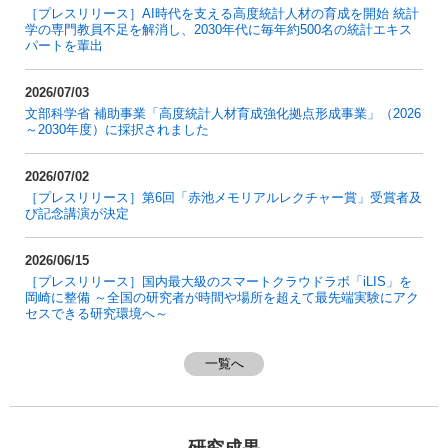
［プレスリリース］AI時代を支える高度統計人材の育成を開始 統計
学の専門教員不足を解消し、2030年代に毎年約500名の統計エキス
パートを輩出
2026/07/03
文部科学省 補助事業「高度統計人材育成強化拠点形成事業」（2026
～2030年度）に採択されました
2026/07/02
［プレスリリース］第6回「赤池メモリアルレクチャー賞」受賞者及
び記念講演が決定
2026/06/15
［プレスリリース］国内最大級のスマートクラウドラボ「iLIS」を
岡崎に整備 ～全国の研究者が時間や場所を超えて最先端実験にアク
セスできる研究環境へ～
一覧へ