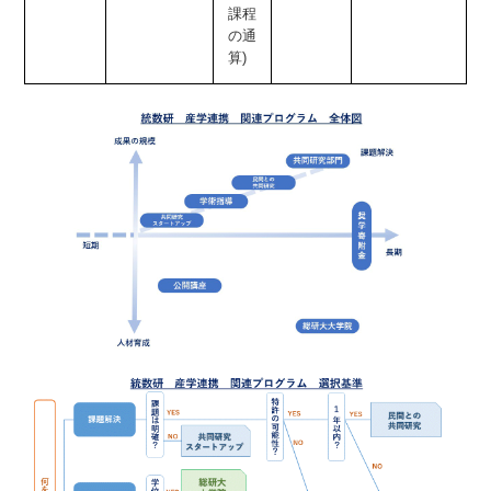
課程
の通
算)