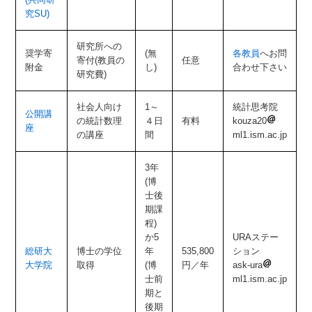
究SU)
研究所への
奨学寄
(無
各教員
へお問
寄付(教員の
任意
附金
し)
合わせ下さい
研究費)
社会人向け
1～
統計思考院
公開講
の統計数理
４日
有料
kouza20
座
の講座
間
ml1.ism.ac.jp
3年
(博
士後
期課
程)
か5
URAステー
総研大
博士の学位
年
535,800
ション
大学院
取得
(博
円／年
ask-ura
士前
ml1.ism.ac.jp
期と
後期