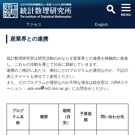
アクセス
English
産業界との連携
統計数理研究所は研究活動のみならず産業界との連携を積極的に推進
し、これらの活動を通じて社会に貢献していきます。
連携のご検討にあたり、御社にどのプログラムが適切なのか、下記の
表とチャートも併せてご参照ください。
また、どのプログラムが適切なのか不明な場合は総合窓口（URAステ
ーション： ask-ura
ml1.ism.ac.jp）にお問合せください。
プログ
期間
予算規
ラム名
概要
（目
問い合わせ先
模
称
安）