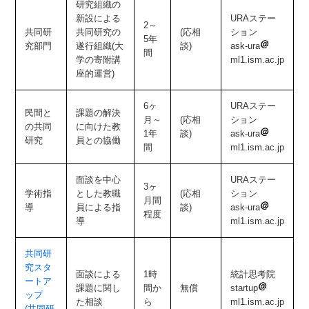
研究組織の
新設による
URAステー
2～
共同研
共同研究の
(応相
ション
5年
究部門
遂行組織(大
談)
ask-ura
間
学の寄附講
ml1.ism.ac.jp
座的運営)
6ヶ
URAステー
民間と
課題の解決
月～
(応相
ション
の共同
に向けた教
1年
談)
ask-ura
研究
員との協働
間
ml1.ism.ac.jp
面談を中心
URAステー
3ヶ
学術指
とした教職
(応相
ション
月間
導
員による指
談)
ask-ura
程度
導
ml1.ism.ac.jp
共同研
究スタ
面談による
1時
統計思考院
ートア
課題に関し
間か
無償
startup
ップ
た相談
ら
ml1.ism.ac.jp
(共同研