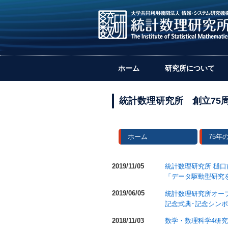
ホーム
研究所について
統計数理研究所 創立75
ホーム
75年
2019/11/05
統計数理研究所 樋
「データ駆動型研究を
2019/06/05
統計数理研究所オープ
記念式典･記念シン
2018/11/03
数学・数理科学4研