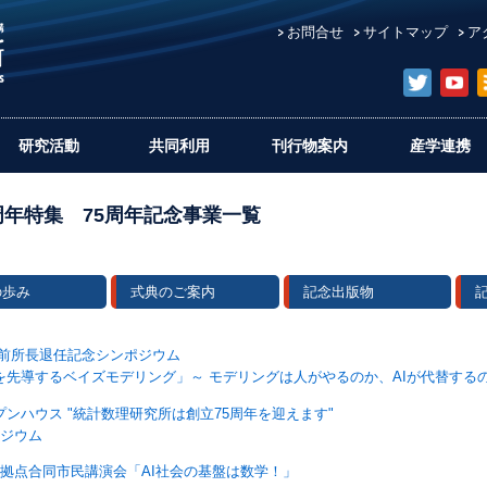
お問合せ
サイトマップ
ア
研究活動
共同利用
刊行物案内
産学連携
周年特集 75周年記念事業一覧
の歩み
式典のご案内
記念出版物
口前所長退任記念シンポジウム
先導するベイズモデリング」～ モデリングは人がやるのか、AIが代替するの
ンハウス "統計数理研究所は創立75周年を迎えます"
ポジウム
究拠点合同市民講演会「AI社会の基盤は数学！」