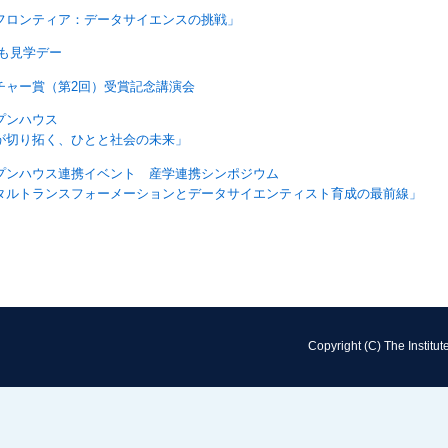
フロンティア：データサイエンスの挑戦」
も見学デー
チャー賞（第2回）受賞記念講演会
プンハウス
が切り拓く、ひとと社会の未来」
プンハウス連携イベント 産学連携シンポジウム
タルトランスフォーメーションとデータサイエンティスト育成の最前線」
Copyright (C) The Institut