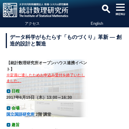
アクセス
English
データ科学がもたらす「ものづくり」革新 ― 創
造的設計と製造
【統計数理研究所オープンハウス連携イベン
ト】
※定員に達したためお申込み受付を終了いたし
ました。
日程
2017年6月15日（木）13:00～16:30
会場
国立国語研究所
2階 講堂
趣旨