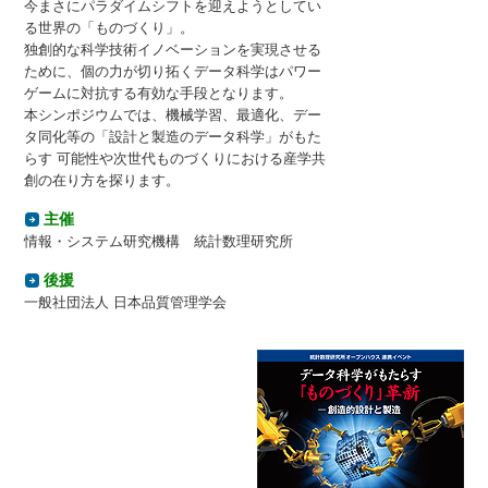
今まさにパラダイムシフトを迎えようとしてい
る世界の「ものづくり」。
独創的な科学技術イノベーションを実現させる
ために、個の力が切り拓くデータ科学はパワー
ゲームに対抗する有効な手段となります。
本シンポジウムでは、機械学習、最適化、デー
タ同化等の「設計と製造のデータ科学」がもた
らす 可能性や次世代ものづくりにおける産学共
創の在り方を探ります。
主催
情報・システム研究機構 統計数理研究所
後援
一般社団法人 日本品質管理学会