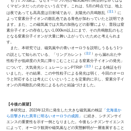
もう1つの謎は、なぜオーロラの色が磁気嵐時の典型的な赤ではな
くマゼンタだったのかという点です。これは、5月の時点では、地上
（
注1
）
は夜であっても高高度は日射域であり、太陽光の共鳴散乱
に
よって窒素分子イオンの散乱色である青色が加わっていたと説明でき
ます。また、この磁気嵐では大気の加熱などの影響により、普段は窒
素分子イオンの存在しない1,000km以上にまで、その共鳴散乱のもと
となる窒素分子イオンが大量に舞い上がっていたためと考えられま
す。
また、本研究では、磁気嵐中の青いオーロラを説明しうるもう1つ
（
注2
）
の説として知られている、「リングカレント
から漏れ出た中
性粒子が低緯度の大気に降りこむことによる窒素分子イオンの発光」
（
注3
）
について、大気発光シミュレーションPTRIP
による検証を行
いました。その結果、この中性粒子による発光は弱く、今回のオーロ
ラと対応するとは考えにくいということを定量的に示し、窒素分子イ
オンの共鳴散乱の発光によるものと結論づけました。
【今後の展望】
本研究は、2023年12月に発生した大きな磁気嵐の検証
「北海道か
ら目撃された異常に明るいオーロラの成因」
に続き、シチズンサイ
エンスの重要性を示す一例となりました。今後もシチズンサイエンス
によって、オーロラ観測や磁気嵐などの実態解明が一層進展すること