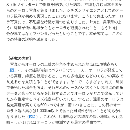
X（旧ツイッター）で撮影を呼びかけた結果、沖縄を含む日本全国か
らのオーロラ写真が集まりました。シチズンサイエンスとしてのオー
ロラ観測が初めて実現したことになります。こうして集まったオーロ
ラ写真には、不思議な特徴が幾つかありました。1つは、兵庫県のよ
うに緯度が低い地域からもオーロラが観測されたこと、もう1つは、
色が赤ではなくマゼンタだったということです。本研究では、この2
つの特徴の説明を試みました。
【研究の内容】
写真からオーロラの上端の仰角を求められた地点は179地点あり
（
図1
）、その撮影時刻はバラバラです。一方、オーロラが発光して
いる高度、緯度を仮定すると、これら多地点からどのくらいの高さで
見えるかを見積もることができます。そこで、さまざまな高度、緯度
で発光した場合を考え、それぞれのケースがどのくらい各地点の仰角
データと合っているかを比較することでオーロラがどこで発光してい
たかを推定するベイズ推定を行いました。すると、通常のオーロラは
発光高度が高くても600 kmですが、驚くべきことに、この日のオー
ロラ上端の高さは1,000km以上であった可能性が高いことが明らかに
なりました（
図2
）。これが、兵庫県などの緯度の低い地域からも見
晴らしがよければオーロラが観測できた最大の理由です。