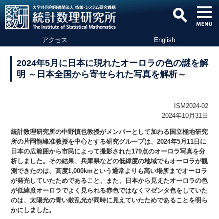
アクセス
English
2024年5月に日本に現れたオーロラの色の謎を解
明 ～日本全国から寄せられた写真を解析～
ISM2024-02
2024年10月31日
統計数理研究所の中野慎也教授がメンバーとして加わる国立極地研究
所の片岡龍峰准教授を中心とする研究グループは、2024年5月11日に
日本の広範囲から市民によって撮影された179点のオーロラ写真を分
析しました。その結果、兵庫県などの低緯度の地域でもオーロラが観
測できたのは、高度1,000kmという通常よりも高い場所までオーロラ
が発光していたためであること、また、日本から見えたオーロラの色
が低緯度オーロラでよく見られる赤色ではなくマゼンタ色をしていた
のは、太陽光の青い散乱光が同時に見えていたためであることを明ら
かにしました。