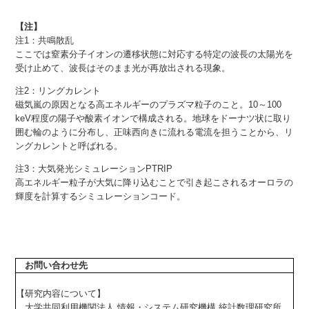
【注】
注1：共鳴散乱
ここでは窒素分子イオンの遷移状態に対応する特定の波長の太陽光を
受け止めて、波長はそのまま光が再放出される現象。
注2：リングカレント
磁気嵐の原因となる高エネルギーのプラズマ粒子のこと。10～100
keV程度の陽子や酸素イオンで構成される。地球をドーナツ状に取り
囲む輪のように分布し、正味西向きに流れる電流を担うことから、リ
ングカレントと呼ばれる。
注3：大気発光シミュレーションPTRIP
高エネルギー粒子が大気に降り込むことで引き起こされるオーロラの
輝度を計算するシミュレーションコード。
お問い合わせ先
【研究内容について】
大学共同利用機関法人 情報・システム研究機構 統計数理研究所