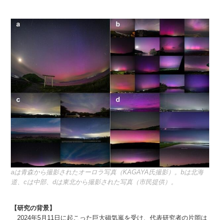
aは青森から撮影されたオーロラ写真（KAGAYA氏撮影）。bは北海
道、cは中部、dは東北から撮影された写真（市民提供）。
【研究の背景】
2024年5月11日に起こった巨大磁気嵐を受け、代表研究者の片岡は