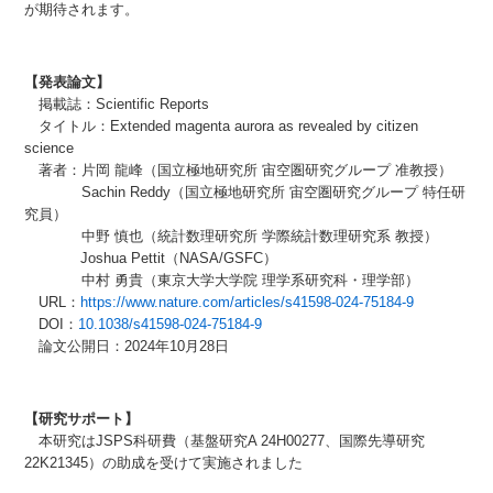
が期待されます。
【発表論文】
掲載誌：Scientific Reports
タイトル：Extended magenta aurora as revealed by citizen
science
著者：片岡 龍峰（国立極地研究所 宙空圏研究グループ 准教授）
Sachin Reddy（国立極地研究所 宙空圏研究グループ 特任研
究員）
中野 慎也（統計数理研究所 学際統計数理研究系 教授）
Joshua Pettit（NASA/GSFC）
中村 勇貴（東京大学大学院 理学系研究科・理学部）
URL：
https://www.nature.com/articles/s41598-024-75184-9
DOI：
10.1038/s41598-024-75184-9
論文公開日：2024年10月28日
【研究サポート】
本研究はJSPS科研費（基盤研究A 24H00277、国際先導研究
22K21345）の助成を受けて実施されました