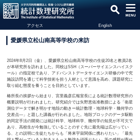
アクセス
English
愛媛県立松山南高等学校の来訪
2024年8月2日（金）、愛媛県立松山南高等学校の生徒20名と教員2名
が本研究所を訪れました。同校はSSH（スーパーサイエンスハイスク
ール）の指定校であり、アドバンストデータサイエンス研修の中で究
施設訪問を通じて科学技術を担う人材として意識を高め、課題研究に
取り組む態度を養うことを目的としています。
椿所長の挨拶から始まり、宮里義彦広報室長による統計数理研究所の
概要説明が行われました。研究紹介では矢野恵佑准教授による「衛星
測位データで解き明かす地殻の動きー統計数理・地球科学・幾何学の
交差点―」と題した講義が行われました。地殻ブロックのデータ駆動
的同定手法の開発には統計科学、地球科学、幾何学の知見が不可欠で
あり、高校生が今勉強していることのすぐ先に最先端は広がってい
る、との説明に生徒たちからも「将来宇宙関係に携わりたい」「最先
端と繋がっていると知るともっと勉強を頑張りたい」等の感想が寄せ