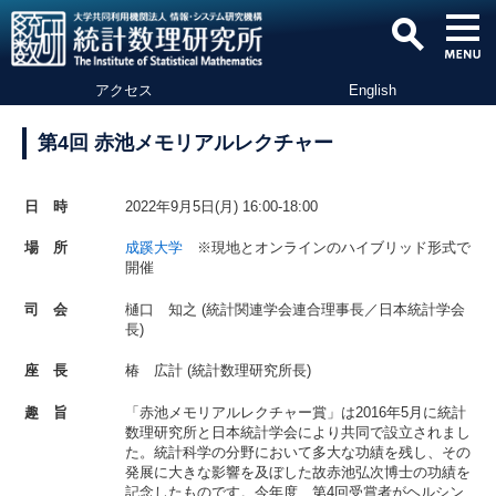
アクセス
English
第4回 赤池メモリアルレクチャー
日 時
2022年9月5日(月) 16:00-18:00
場 所
成蹊大学
※現地とオンラインのハイブリッド形式で
開催
司 会
樋口 知之 (統計関連学会連合理事長／日本統計学会
長)
座 長
椿 広計 (統計数理研究所長)
趣 旨
「赤池メモリアルレクチャー賞」は2016年5月に統計
数理研究所と日本統計学会により共同で設立されまし
た。統計科学の分野において多大な功績を残し、その
発展に大きな影響を及ぼした故赤池弘次博士の功績を
記念したものです。今年度、第4回受賞者がヘルシン