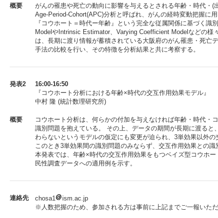
概要
がんの罹患や死亡の動向に影響を与えるとされる年齢・時代・(出
Age-Period-Cohort(APC)分析と呼ばれ、がんの経時変動把
『コウホート＝時代ー年齢』という完全な従属関係に基づく識別問題を
ModelやIntrinsic Estimator、Varying Coefficient 
は、長期に渡り情報が蓄積されている大阪府のがん罹患・死亡デ
手法の比較を行い、その特徴を分析結果と共に考察する。
発表2
16:00-16:50
『コウホート分析における年齢×時代の交互作用効果モデル』
中村 隆 (統計数理研究所)
概要
コウホート分析は、何らかの付加を与えなければ年齢・時代・
識別問題を抱えている。 その上、データの期間が長期に渡ると
わらないというモデルの仮定にも変更が迫られ、3単効果以外の
このとき3単効果間の識別問題のみならず、交互作用効果との識
本発表では、年齢×時代の交互作用効果をもつベイズ型コウホー
民性調査データへの適用例を示す。
連絡先
chosa1
ism.ac.jp
※人数把握のため、参加される方は事前に上記までご一報いた