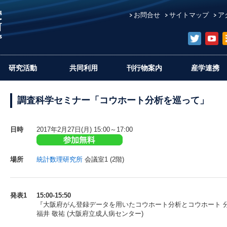
お問合せ
サイトマップ
ア
研究活動
共同利用
刊行物案内
産学連携
調査科学セミナー「コウホート分析を巡って」
日時
2017年2月27日(月) 15:00～17:00
場所
統計数理研究所
会議室1 (2階)
発表1
15:00-15:50
『大阪府がん登録データを用いたコウホート分析とコウホート 
福井 敬祐 (大阪府立成人病センター)