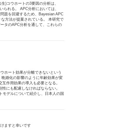
生)コウホートの3要因の分析は、
握に用いられる。 APC分析においては、
回避するため、Bayesian APC
Modelなどの様々な方法が提案されている。 本研究で
ータのAPC分析を通して、これらの
コウホート効果が分離できないという
、晩婚化の影響のように年齢効果が変
交互作用効果の導入も必要となる。
別性にも配慮しなければならない。
トモデルについて紹介し、日本人の国
だけますと幸いです