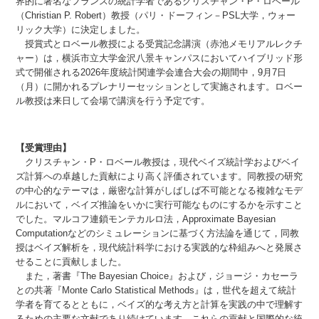
界的に著名なフランスの統計学者であるクリスチャン・P・ロベール
（Christian P. Robert）教授（パリ・ドーフィン－PSL大学，ウォー
リック大学）に決定しました。
授賞式とロベール教授による受賞記念講演（赤池メモリアルレクチ
ャー）は，横浜市立大学金沢八景キャンパスにおいてハイブリッド形
式で開催される2026年度統計関連学会連合大会の期間中，9月7日
（月）に開かれるプレナリーセッションとして実施されます。ロベー
ル教授は来日して会場で講演を行う予定です。
【受賞理由】
クリスチャン・P・ロベール教授は，現代ベイズ統計学およびベイ
ズ計算への卓越した貢献により高く評価されています。同教授の研究
の中心的なテーマは，厳密な計算がしばしば不可能となる複雑なモデ
ルにおいて，ベイズ推論をいかに実行可能なものにするかを示すこと
でした。マルコフ連鎖モンテカルロ法，Approximate Bayesian
Computationなどのシミュレーションに基づく方法論を通じて，同教
授はベイズ解析を，現代統計科学における実践的な枠組みへと発展さ
せることに貢献しました。
また，著書『The Bayesian Choice』および，ジョージ・カセーラ
との共著『Monte Carlo Statistical Methods』は，世代を超えて統計
学者を育てるとともに，ベイズ的な考え方と計算を実践の中で理解す
るための主要な文献であり続けています。これらの貢献と国際的な統