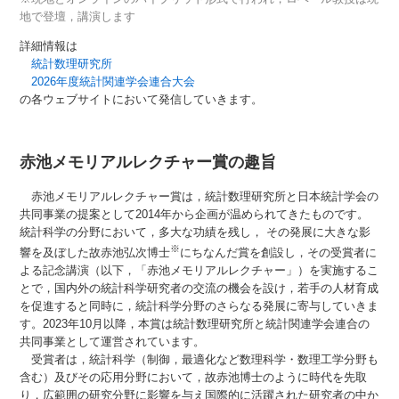
地で登壇，講演します
詳細情報は
統計数理研究所
2026年度統計関連学会連合大会
の各ウェブサイトにおいて発信していきます。
赤池メモリアルレクチャー賞の趣旨
赤池メモリアルレクチャー賞は，統計数理研究所と日本統計学会の
共同事業の提案として2014年から企画が温められてきたものです。
統計科学の分野において，多大な功績を残し， その発展に大きな影
※
響を及ぼした故赤池弘次博士
にちなんだ賞を創設し，その受賞者に
よる記念講演（以下，「赤池メモリアルレクチャー」）を実施するこ
とで，国内外の統計科学研究者の交流の機会を設け，若手の人材育成
を促進すると同時に，統計科学分野のさらなる発展に寄与していきま
す。2023年10月以降，本賞は統計数理研究所と統計関連学会連合の
共同事業として運営されています。
受賞者は，統計科学（制御，最適化など数理科学・数理工学分野も
含む）及びその応用分野において，故赤池博士のように時代を先取
り，広範囲の研究分野に影響を与え国際的に活躍された研究者の中か