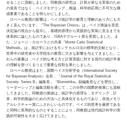
せることに貢献しました。同教授の研究は，計算が単なる実装のため
の道具ではなく，ベイズモデリング，推論，科学的応用に不可欠な構
成要素であることを明らかにしました。
ロベール教授の影響は，ベイズ統計学の教育と理解のあり方にも大
きく及んでいます。『The Bayesian Choice』は，ベイズ推論を意思
決定論の視点から提示し，基礎的原理から実践的な実装に至るまでを
体系的に論じたものであり，ISBAデグルート賞を受賞しました。ま
た，ジョージ・カセーラとの共著『Monte Carlo Statistical
Methods』は，統計学におけるモンテカルロ法の標準的文献となり，
世界中の研究者や大学院生の教育に大きな影響を与えてきました。こ
れらの著書は，ベイズ的な考え方と計算実践に対する現代の統計学者
の理解を形づくるうえで重要な役割を果たしました。
ロベール教授はまた，国際ベイズ分析学会（International Society
for Bayesian Analysis）会長，『Journal of the Royal Statistical
Society: Series B』編集長，『Biometrika』副編集長などを歴任し，
リーダーシップと編集活動を通じて，この分野の国際的発展にも貢献
してきました。同教授の業績は，統計学の原理を，モデリング，計
算，科学的推論のための方法へと具体化するものであり，赤池メモリ
アルレクチャー賞にふさわしいものです。ベイズ的思考を厳密である
と同時に実用的なものとすることにより，同教授は現代統計科学の実
践的可能性を大きく広げてきました。