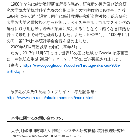
1986年からは統計数理研究所長を務め，研究所の運営及び総合研
究大学院大学統計科学専攻の発足に伴う大学院教育にも従事した後，
1994年に任期満了退官，同年に統計数理研究所名誉教授，総合研究
大学院大学名誉教授となった後も，ベイズモデル，ゴルフスイングの
解析に取り組む等，過去の業績に満足することなく，飽くなき情熱を
持って最期まで研究を継続しました。また，1989年1月～1990年12月
の間，第19代日本統計学会会長を務めました。
2009年8月4日茨城県で永眠（享年81）。
なお，2017年11月5日には，世界16の国と地域で Google 検索画面
に「赤池弘次生誕 90周年」として，記念ロゴが掲載されました。
（参考：
https://www.google.com/doodles/hirotugu-akaikes-90th-
birthday
）
＊故赤池弘次先生記念ウェブサイト 赤池記念館＊
https://www.ism.ac.jp/akaikememorial/index.html
本件に関する
お問い合わせ先
大学共同利用機関法人 情報・システム研究機構 統計数理研究所
運営企画本部企画室 URAステーション