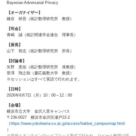
Bayesian Adversarial Privacy
【オーガナイザー】
鎌谷 研吾（統計数理研究所 教授）
【司会】
青嶋 誠（統計関連学会連合 理事長）
【座長】
山下 智志（統計数理研究所 所長）
【討論者】
矢野 恵佑（統計数理研究所 准教授）
菅澤 翔之助（慶応義塾大学 教授）
※セッションはすべて英語で行われます。
【日時】
2026年9月7日（月）10：00～12：00
【会場】
横浜市立大学 金沢八景キャンパス
〒236-0027 横浜市金沢区瀬戸22-2
（
https://www.yokohama-cu.ac.jp/access/hakkei_campusmap.html
）
※現地とオンラインのハイブリッド形式で行われ，ロベール教授は現