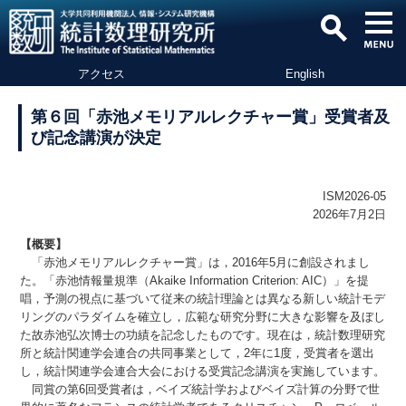
アクセス
English
第６回「赤池メモリアルレクチャー賞」受賞者及
び記念講演が決定
ISM2026-05
2026年7月2日
【概要】
「赤池メモリアルレクチャー賞」は，2016年5月に創設されまし
た。「赤池情報量規準（Akaike Information Criterion: AIC）」を提
唱，予測の視点に基づいて従来の統計理論とは異なる新しい統計モデ
リングのパラダイムを確立し，広範な研究分野に大きな影響を及ぼし
た故赤池弘次博士の功績を記念したものです。現在は，統計数理研究
所と統計関連学会連合の共同事業として，2年に1度，受賞者を選出
し，統計関連学会連合大会における受賞記念講演を実施しています。
同賞の第6回受賞者は，ベイズ統計学およびベイズ計算の分野で世