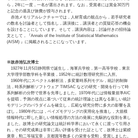
ら，2年に一度，一名が選出されます。なお，受賞者には賞金30万円
と記念の盾及び旅費が授与されます。
赤池メモリアルレクチャーでは，人材育成の観点から，若手研究者
の数名を討論者として指名し，講演後に，講演者との質疑応答の機会
を設けることにしています。そして，講演内容は，討論付きの招待論
文として，『Annals of the Institute of Statistical Mathematics
(AISM) 』に掲載されることになっています。
※故赤池弘次博士
1927年11月5日静岡県で誕生し，海軍兵学校，第一高等学校，東京
大学理学部数学科を卒業後，1952年に統計数理研究所に入所。
1960年代にスペクトル解析法，多変量時系列モデル，統計的制御
法，時系列解析ソフトウェア TIMSAC などの研究・開発を行って時
系列解析の分野で世界を先導しました。1970年代には情報量規準AIC
を提唱，予測の視点に基づいて従来の統計理論とは異なる新しい統計
モデリングのパラダイムを確立し，広範な研究分野に多大の影響を及
ぼし，1980年代には，ベイズモデリングの実用化を推進し，大規模
情報時代に即した新しい情報処理の方法の発展に先駆的な役割を果し
ました。故博士の研究論文は統計科学界において永くに渡って引用さ
れ，その研究成果は非常に高い評価を受けた証として，故博士は紫綬
褒章，勲二等瑞宝章，京都賞等数多くの栄誉を受勲，受賞しました。