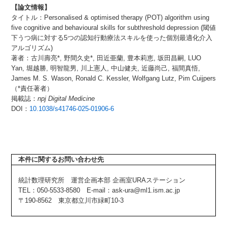
【論文情報】
タイトル：Personalised & optimised therapy (POT) algorithm using
five cognitive and behavioural skills for subthreshold depression (閾値
下うつ病に対する5つの認知行動療法スキルを使った個別最適化介入
アルゴリズム)
著者：古川壽亮*, 野間久史*, ⽥近亜蘭, 豊本莉恵, 坂⽥昌嗣, LUO
Yan, 堀越勝, 明智⿓男, 川上憲⼈, 中⼭健夫, 近藤尚⼰, 福間真悟,
James M. S. Wason, Ronald C. Kessler, Wolfgang Lutz, Pim Cuijpers
（*責任著者）
掲載誌：
npj Digital Medicine
DOI：
10.1038/s41746-025-01906-6
本件に関するお問い合わせ先
統計数理研究所 運営企画本部 企画室URAステーション
TEL：050-5533-8580 E-mail：ask-ura@ml1.ism.ac.jp
〒190-8562 東京都立川市緑町10-3