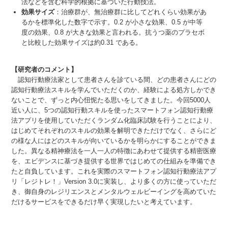
法などを含む科学的根拠に基づいた⾏動技法。
効果サイズ
：治療群が、無治療群に⽐してどれくらい効果があ
るかを標準化した数字で⽰す。0.2 が⼩さな効果、0.5 が中等
度の効果、0.8 が⼤きな効果と⾔われる。抗うつ薬のプラセボ
と⽐較した効果サイズは約0.31 である。
【研究者のコメント】
認知行動療法家として患者さんを診ている間、どの患者さんにどの
認知行動療法スキルを学んでいただくのか、経験による処方しかでき
ないことで、ずっと内心忸怩たる思いをしてきました。今回5000人
近い人に、5つの認知行動スキルを使ったスマートフォン認知行動療
法アプリを使用していただくランダム化臨床試験を行うことにより、
はじめてそれぞれのスキルの効果を解明できただけでなく、さらにど
の様な人にはどのスキルが向いているかを明らかにすることができま
した。異なる精神療法を一人一人の特徴にあわせて提供する精密医療
を、エビデンスに基づき提供する世界ではじめての仕組みを準備でき
たと自負しています。これを実際のスマートフォン認知行動療法アプ
リ「レジトレ！」Version 3.0に実装し、より多くの方に使っていただ
き、御自身のレジリエンスとメンタルウェルビーイングを高めていた
だけるサービスをできるだけ早く実現したいと考えています。