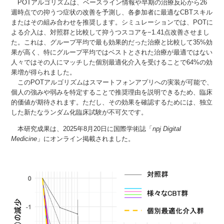
POTアルゴリズムは、ベースライン情報や早期の治療反応から26
週時点での抑うつ症状の改善を予測し、各参加者に最適なCBTスキル
またはその組み合わせを推奨します。シミュレーションでは、POTに
よる介入は、対照群と比較して抑うつスコアを−1.41点改善させまし
た。これは、グループ平均で最も効果的だった治療と比較して35%効
果が高く、特にグループ平均ではベストとされた治療が最適ではない
人々ではその人にマッチした個別最適化介入を受けることで64%の効
果増が得られました。
このPOTアルゴリズムはスマートフォンアプリへの実装が可能で、
個人の強みや弱みを特定することで推奨理由を説明できるため、臨床
的価値が期待されます。ただし、その効果を確認するためには、独立
した新たなランダム化臨床試験が不可欠です。
本研究成果は、2025年8月20日に国際学術誌「
npj Digital
Medicine
」にオンライン掲載されました。