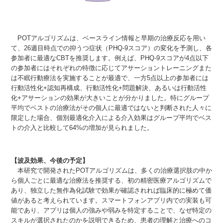
POTアルゴリズムは、ベースライン情報と早期の治療反応を用い
て、26週目時点での抑うつ症状（PHQ-9スコア）の変化を予測し、各
参加者に最適なCBTを推奨します。例えば、PHQ-9スコアが4点以下
の参加者にはそれぞれの特徴に応じてアサーショントレーニングまた
は不眠行動療法を実施することが最適で、一方5点以上の参加者には
行動活性化+認知再構成、行動活性化+問題解決、あるいは行動活性
化+アサーションの効果が大きいことが分かりました。特にグループ
平均でベストの治療法がその個人に最適ではないと判断された人々に
限定した場合、個別最適化介入による介入効果はグループ平均でベス
トの介入と比較して64%の増加が見られました。
【
波及効果、今後の予定
】
本研究で開発されたPOTアルゴリズムは、多くの治療選択肢の中か
ら個人ごとに最適な治療法を推奨する、初の精密医療アルゴリズムで
あり、独立した無作為化試験で効果が確認されれば臨床的に極めて価
値があると考えられています。スマートフォンアプリ内での実装も可
能であり、アプリは個人の強みや弱みを特定することで、なぜ特定の
スキルが選択されたのかを説明できるため、患者の理解と治療へのコ