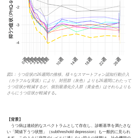
図1：うつ症状の26週間の推移。様々なスマートフォン認知行動介入
（カラフルな実践）により、対照群（灰色）よりも26週間にわたって
うつ症状が軽減するが、個別最適化介入群（黄金色）はそれらよりも
さらにうつ症状が軽減する
。
【背景】
うつ病は連続的なスペクトラムとして存在し、診断基準を満たさな
い「閾値下うつ状態」（subthreshold depression）も一般的に見られ
ます。このように病気のレベルに達しない抑うつ状態は、社会機能の