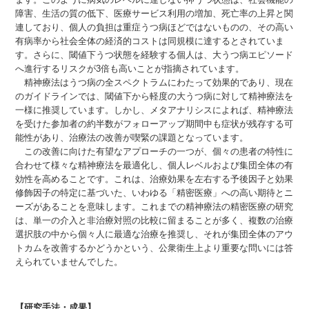
障害、生活の質の低下、医療サービス利用の増加、死亡率の上昇と関
連しており、個人の負担は重症うつ病ほどではないものの、その高い
有病率から社会全体の経済的コストは同規模に達するとされていま
す。さらに、閾値下うつ状態を経験する個人は、大うつ病エピソード
へ進行するリスクが3倍も高いことが指摘されています。
精神療法はうつ病の全スペクトラムにわたって効果的であり、現在
のガイドラインでは、閾値下から軽度の大うつ病に対して精神療法を
一様に推奨しています。しかし、メタアナリシスによれば、精神療法
を受けた参加者の約半数がフォローアップ期間中も症状が残存する可
能性があり、治療法の改善が喫緊の課題となっています。
この改善に向けた有望なアプローチの一つが、個々の患者の特性に
合わせて様々な精神療法を最適化し、個人レベルおよび集団全体の有
効性を高めることです。これは、治療効果を左右する予後因子と効果
修飾因子の特定に基づいた、いわゆる「精密医療」への高い期待とニ
ーズがあることを意味します。これまでの精神療法の精密医療の研究
は、単一の介入と非治療対照の比較に留まることが多く、複数の治療
選択肢の中から個々人に最適な治療を推奨し、それが集団全体のアウ
トカムを改善するかどうかという、公衆衛生上より重要な問いには答
えられていませんでした。
【研究手法・成果】