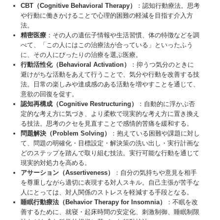
CBT（Cognitive Behavioral Therapy）
：認知⾏動療法。思考
や⾏動に働きかけることで⼼理的困難の軽減を⽬指す介⼊⽅
法。
精密医療
：その人の遺伝子情報や生活習慣、体の特徴などを調
べて、「この人にはこの治療法が合っている」といったふう
に、その人にぴったりの治療を選ぶ医療。
⾏動活性化（Behavioral Activation）
：抑うつ気分のときに
避けがちな活動をあえて⾏うことで、気分や⾏動を改善する技
法。⽇常の楽しみや達成感のある活動を増やすことを通じて、
意欲の回復を促す。
認知再構成（Cognitive Restructuring）
：⾃動的に浮かぶ否
定的な考え⽅に気づき、より柔軟で現実的な考え⽅に置き換え
る技法。思考のクセを⾒直すことで感情的苦痛を緩和する。
問題解決（Problem Solving）
：抱えている困難や課題に対し
て、問題の明確化・⽬標設定・解決策の洗い出し・実⾏計画な
どのステップを踏んで取り組む技法。実⾏可能な⾏動を通じて
現実的対処⼒を⾼める。
アサーション（Assertiveness）
：⾃分の気持ちや意⾒を相⼿
を尊重しながら適切に表現する対⼈スキル。⾃⼰主張が苦⼿な
⼈にとっては、対⼈関係のストレスを軽減する⼿段となる。
睡眠⾏動療法（Behavior Therapy for Insomnia）
：不眠を改
善するために、就寝・起床時間の安定化、刺激制御、睡眠制限