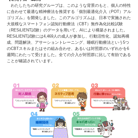
わたしたちの研究グループは、このような背景のもと、個人の特性
に合わせて最適な精神療法を推奨する「個別最適化介入（POT）アル
ゴリズム」を開発しました。このアルゴリズムは、日本で実施された
大規模なスマートフォン認知行動療法（CBT）無作為化比較試験
（RESiLIENT試験）のデータを用いて、AIにより構築されました。
RESiLIENT試験には4,469人の成人が参加し、行動活性化、認知再構
成、問題解決、アサーショントレーニング、睡眠行動療法という5つ
のCBTスキルまたはその組み合わせ、あるいは対照群のいずれかを6
週間にわたって受けました。全ての介入が対照群に比して有効である
ことが確認されています。