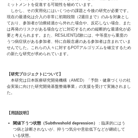
ミットメントを促進する可能性を秘めています。
しかし、その実用化にはいくつかの課題と今後の研究が必要です。
現在の最適化は介入の非常に初期段階（2週目まで）のみを対象とし
ており、参加者が治療経過から外れた場合や、反応しない場合、また
は再発のリスクがある場合などに対応するための縦断的な最適化が必
要と考えられます。また、RESiLIENT試験には、中等度から重度の
うつ病症状がある参加者、特に自殺念慮のある参加者は含まれていま
せんでした。これらの人々に対するPOTアルゴリズムを確立するため
の新たな研究が求められています。
【研究プロジェクトについて】
本研究は⽇本医療研究開発機構（AMED）「予防・健康づくりの社
会実装に向けた研究開発基盤整備事業」の⽀援を受けて実施されまし
た。
【用語説明】
閾値下うつ状態（Subthreshold depression）
：臨床的にはう
つ病と診断されないが、抑うつ気分や意欲低下などが継続して
いる状態。