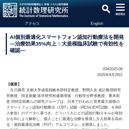
アクセス
English
AI個別最適化スマートフォン認知行動療法を開発
―治療効果35%向上：大規模臨床試験で有効性を
確認―
ISM2025-06
2025年8月20日
【概要】
古川壽亮 京都大学成長戦略本部特定教授、野間久史 統計数理研究
所教授、田近亜蘭 医学研究科健康増進・行動学分野准教授、豊本莉
恵 同特定助教らの研究グループは、日本で行われた世界最大規模の
スマートフォン認知行動療法（CBT）試験（RESiLIENT試験、4,469
人参加）のデータに基づき、どういう人にどの認知行動スキルが有効
かをAIにより解析し、個人ごとに最適な治療を推奨し介入効果を高め
る「個別最適化治療（POT）アルゴリズム」を開発しました。