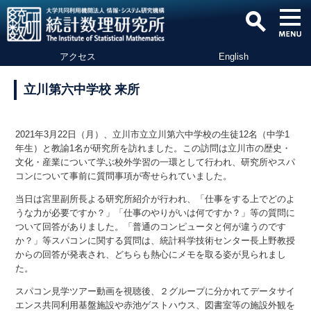
アクセス
English
立川第六中学校 来所
2021年3月22日（月）、立川市立立川第六中学校の生徒12名（中学1
年生）と教諭1名が研究所を訪れました。この訪問は立川市の歴史・
文化・産業について学ぶ校外学習の一環として行われ、研究所やスパ
コンについて事前に質問事項が寄せられていました。
当日は宮里副所長よる研究所紹介が行われ、「仕事をする上でどのよ
うな力が必要ですか？」「仕事のやりがいは何ですか？」等の質問に
ついて回答がありました。「普通のコンピュータと何が違うのです
か？」等スパコンに関する質問は、統計科学技術センター長上野教授
からの回答が発表され、どちらも熱心にメモを取る姿が見られまし
た。
スパコン見学ツアー動画を視聴後、２グループに分かれてデータサイ
エンス共同利用基盤施設や赤池ゲストハウス、図書室等の施設外観を