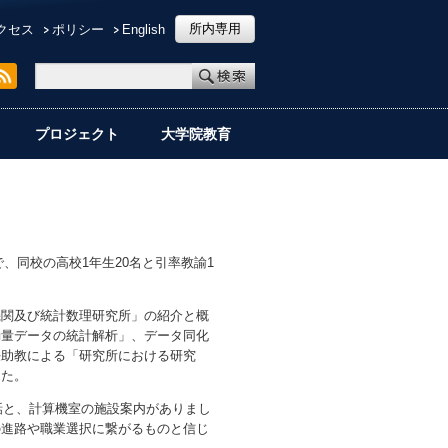
所内専用
クセス
ポリシー
English
プロジェクト
大学院教育
、同校の高校1年生20名と引率教諭1
機関及び統計数理研究所」の紹介と概
動量データの統計解析」、データ同化
任助教による「研究所における研究
した。
話と、計算機室の施設案内がありまし
の進路や職業選択に繋がるものと信じ