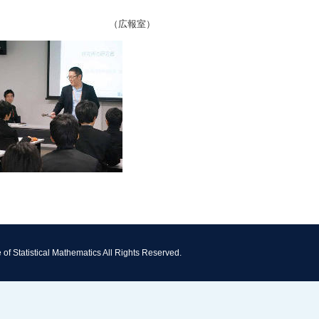
（広報室）
e of Statistical Mathematics All Rights Reserved.