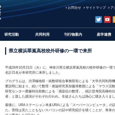
お問合せ
サイトマップ
ア
研究活動
共同利用
刊行物案内
産学連携
県立横浜翠嵐高校校外研修の一環で来所
平成26年10月21日（火）に、神奈川県立横浜翠嵐高校の校外研修の一環で
名計21名が本研究所に来所しました。
プログラムは、渋澤極地研・統数研統合事務部長による「大学共同利用
要説明に始まり、続いて数理・推論研究系加藤准教授による「マウス活
研究センター齋藤特任助教による「感染症の数理」、統計思考院高橋特
者」と題した講演がそれぞれ行われ、生徒さんたちは熱心に聴き入りま
最後に、URAステーション本多URAによる「スーパーコンピュータ」の
た。普段は見たこともないスパコンの話や研究紹介を聴くことが、将来