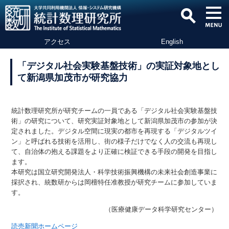
アクセス
English
「デジタル社会実験基盤技術」の実証対象地とし
て新潟県加茂市が研究協力
統計数理研究所が研究チームの一員である「デジタル社会実験基盤技
術」の研究について、研究実証対象地として新潟県加茂市の参加が決
定されました。デジタル空間に現実の都市を再現する「デジタルツイ
ン」と呼ばれる技術を活用し、街の様子だけでなく人の交流も再現し
て、自治体の抱える課題をより正確に検証できる手段の開発を目指し
ます。
本研究は国立研究開発法人・科学技術振興機構の未来社会創造事業に
採択され、統数研からは岡檀特任准教授が研究チームに参加していま
す。
（医療健康データ科学研究センター）
読売新聞ホームページ