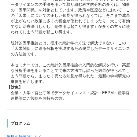
ータサイエンスの手法を用いて取り組む科学的分析の多くは、物事
の「因果関係」を対象としています。政策や医療などにおいて、こ
の「因果」についての正しい知見が得られなくては、そこまで成果
が上がらない政策に多くの税金が使われてしまったり、大して有効
でない治療法（しかし、副作用は起こり得ます）が多くの方々に使
われてしまう問題が起こり得ます。
統計的因果推論とは、従来の統計学の方法で解決できない、この
「因果関係」に迫る分析を実現するため発展したデータサイエンス
の方法論です。
本セミナーでは、この統計的因果推論の入門的な解説を行い、高度
な分析手法を用いることで従来の方法では誤った結果が得られてし
まう問題から、まったく異なる知見が得られた、最新の学術研究の
事例を紹介します。
【対象】
企業・大学・官公庁等でデータサイエンス・統計・EBPM・産学官
連携等にご興味をお持ちの方。
プログラム
当日の録画はこちら