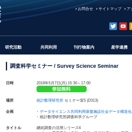
お問合せ
サイトマップ
ア
研究活動
共同利用
刊行物案内
産学連携
調査科学セミナー / Survey Science Seminar
日時
2018年5月7日(月) 15:30～17:00
場所
統計数理研究所
セミナー室5 (D313)
企画
･
データサイエンス共同利用基盤施設社会データ構造化
･ 統計数理研究所調査科学グループ
タイトル
継続調査の活用シリーズ4