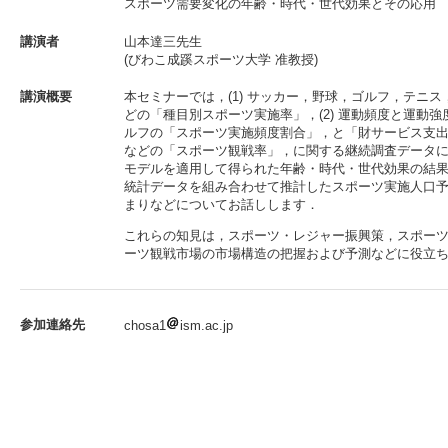
スポーツ需要変化の年齢・時代・世代効果とその応用
講演者
山本達三先生
(びわこ成蹊スポーツ大学 准教授)
講演概要
本セミナーでは，(1) サッカー，野球，ゴルフ，テニ
どの「種目別スポーツ実施率」，(2) 運動頻度と運動強度
ルフの「スポーツ実施頻度割合」，と「財サービス支出」
などの「スポーツ観戦率」，に関する継続調査データに
モデルを適用して得られた年齢・時代・世代効果の結果
統計データを組み合わせて推計したスポーツ実施人口
まりなどについてお話しします．
これらの知見は，スポーツ・レジャー振興策，スポー
ーツ観戦市場の市場構造の把握および予測などに役立
参加連絡先
chosa1
ism.ac.jp