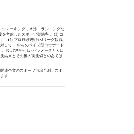
ス，ウォーキング，水泳，ランニングな
を考慮したスポーツ実施率， (3) ゴ
，(4) プロ野球観戦やJリーグ観戦
対して， 中村のベイズ型コウホート
， および得られたパラメータと人口
予測結果とその後の実測値とのあては
ツ関連企業のスポーツ市場予測，スポ
ちます．