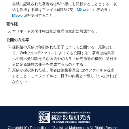
表紙に記載された著者名はWeb版にも記載することとする．表
紙を作成する際はファイル(表紙和英：
MSword
； 表紙裏：
MSword
)を使用すること．
著作権
本リポートの著作権は統計数理研究所に帰属する．
公開の方法等
採択後の原稿は印刷された冊子によって公開する．原則とし
て、Web上のpdfファイルによっても公開する．著者は編集室
への提出分10部を含む国内外の大学・研究所等の機関に送付す
るに足る部数の冊子を作成するものとする．
原稿が採択された後，著者は編集委員会にpdfファイルを提出
すること．このファイルは，冊子の内容と一致していなければ
ならない．
Copyright (C) The Institute of Statistical Mathematics All Rights Reserved.