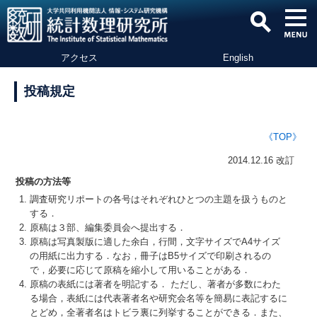
アクセス
English
投稿規定
《TOP》
2014.12.16 改訂
投稿の方法等
調査研究リポートの各号はそれぞれひとつの主題を扱うものと
する．
原稿は３部、編集委員会へ提出する．
原稿は写真製版に適した余白，行間，文字サイズでA4サイズ
の用紙に出力する．なお，冊子はB5サイズで印刷されるの
で，必要に応じて原稿を縮小して用いることがある．
原稿の表紙には著者を明記する． ただし、著者が多数にわた
る場合，表紙には代表著者名や研究会名等を簡易に表記するに
とどめ，全著者名はトビラ裏に列挙することができる．また、