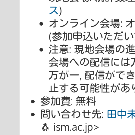
ス
)
オンライン会場: 
(参加申込いただい
注意: 現地会場の
会場への配信には
万が一, 配信がで
止する可能性があり
参加費: 無料
問い合わせ先:
田中
🐧 ism.ac.jp>