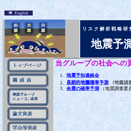
English
リ ス ク 解 析 戦 略 研 
地震予
当グループの社会への
1.
地震予知連絡会
2.
長期的地震確率予測
（地震調
3.
余震の確率予測
（地震調査委