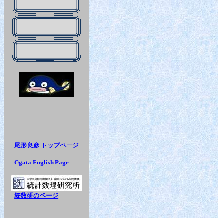
尾形良彦
トップページ
Ogata English Page
統数研のページ