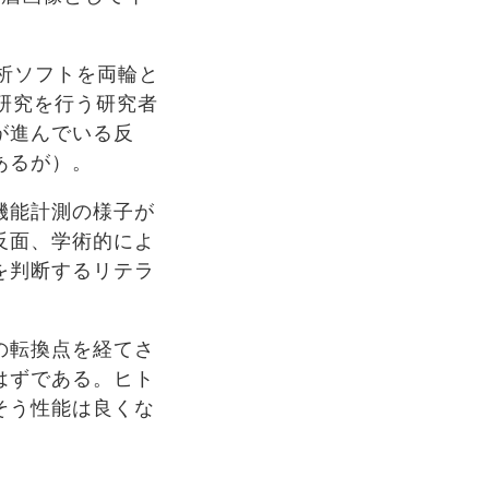
析ソフトを両輪と
研究を行う研究者
が進んでいる反
あるが）。
機能計測の様子が
反面、学術的によ
を判断するリテラ
の転換点を経てさ
はずである。ヒト
そう性能は良くな