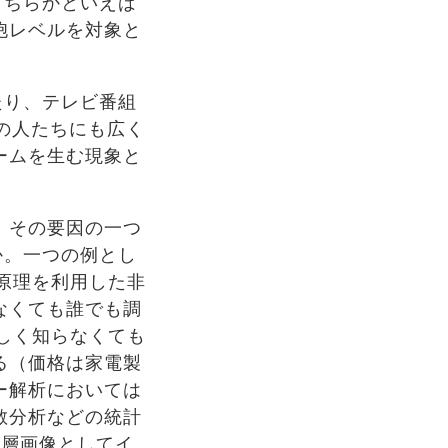
どちらかといえば
胞レベルを対象と
たり、テレビ番組
の人たちにも広く
ームを生む現象と
、その要因の一つ
か。一つの例とし
の原理を利用した非
なくても誰でも調
詳しく知らなくても
る（価格は家電製
ー解析においては
散分析などの統計
断層画像としてイ