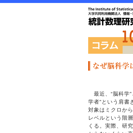
最近、“脳科学”
学者”という肩書
対象はミクロか
レベルという階
くる。実際、研