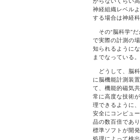
からないくらい高
神経組織レベル
する場合は神経
その“脳科学”だ
で実際の計測の場
知られるように
までなっている
どうして、脳科
に脳機能計測装置
て、機能的磁気共
常に高度な技術
理できるように、
安全にコンピュ
品の数百倍であ
標準ソフトが開
処理によって検出