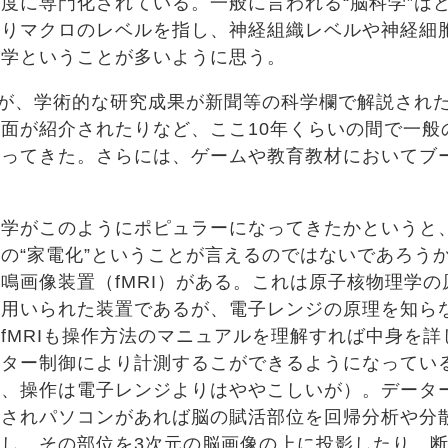
度に専門化されている。一般に言われる“脳科学”は
よりマクロのレベルを指し、神経組織レベルや神経細
科学ということが多いように思う。
が、学術的な研究成果が新聞等の科学欄で解説され
面が紹介されたりなど、ここ10年くらいの間で一般
なってきた。さらには、ゲームや教育教材においてブ
。
学がこのようにポピュラーになってきたかというと
の“家電化”ということが言えるのではないであろう
鳴画像装置（fMRI）がある。これは原子核物理学
が用いられた装置であるが、電子レンジの原理を知ら
fMRIも操作方法のマニュアルを理解すれば中身を
ーター制御により計測するこができるようになってい
り、操作は電子レンジよりはややこしいが）。データ
発されパソコンがあれば脳の賦活部位を回帰分析や分
し、その部位を3次元の脳画像の上に投影したり、