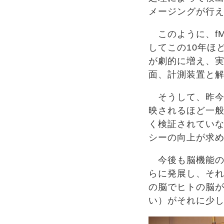
メージングが行
このように、fM
してこの10年ほ
が劇的に増え、
面、計測装置と
そうして、昨今
映されるほど一
く検証されてい
シーの向上が求
今後も脳機能の
らに発展し、そ
の脳でヒトの脳
い）がそれに少