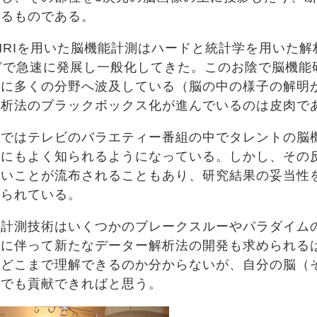
えるものである。
RIを用いた脳機能計測はハードと統計学を用いた解
どで急速に発展し一般化してきた。このお陰で脳機能
実に多くの分野へ波及している（脳の中の様子の解明
解析法のブラックボックス化が進んでいるのは皮肉で
ではテレビのバラエティー番組の中でタレントの脳
般にもよく知られるようになっている。しかし、その
ないことが流布されることもあり、研究結果の妥当性
められている。
計測技術はいくつかのブレークスルーやパラダイム
れに伴って新たなデーター解析法の開発も求められる
がどこまで理解できるのか分からないが、自分の脳（
しでも貢献できればと思う。