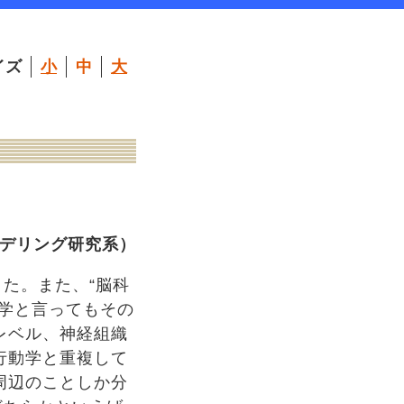
イズ
小
中
大
デリング研究系）
た。また、“脳科
学と言ってもその
レベル、神経組織
行動学と重複して
周辺のことしか分