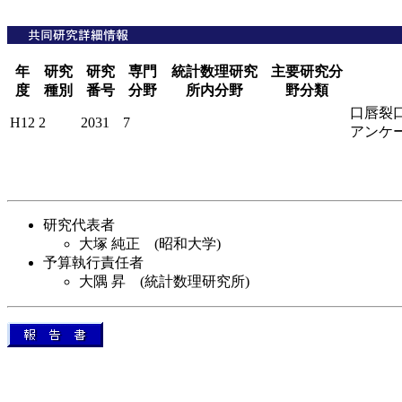
年
研究
研究
専門
統計数理研究
主要研究分
度
種別
番号
分野
所内分野
野分類
口唇裂
H12
2
2031
7
アンケ
研究代表者
大塚 純正 (昭和大学)
予算執行責任者
大隅 昇 (統計数理研究所)