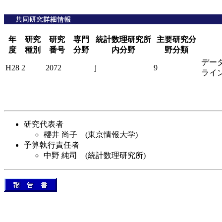
年
研究
研究
専門
統計数理研究所
主要研究分
度
種別
番号
分野
内分野
野分類
デー
H28
2
2072
j
9
ライ
研究代表者
櫻井 尚子 (東京情報大学)
予算執行責任者
中野 純司 (統計数理研究所)