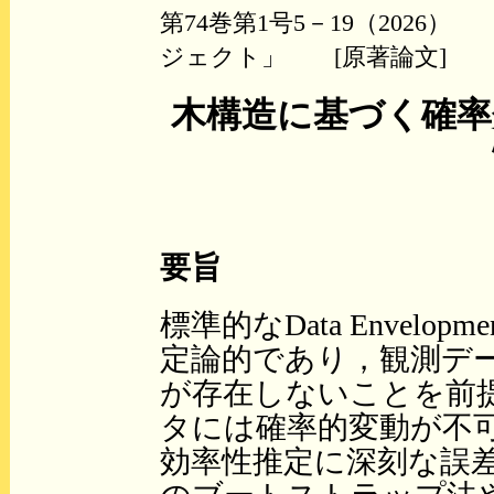
第74巻第1号5－19（202
ジェクト」 [原著論文]
木構造に基づく確率
要旨
標準的なData Envelopm
定論的であり，観測デ
が存在しないことを前
タには確率的変動が不
効率性推定に深刻な誤