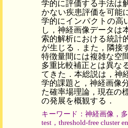
学的に評価する手法は
かない疾患評価を可能
学的にインパクトの高
し，神経画像データは
索的解析における統計
が生じる．また，隣接す
特徴量間には複雑な空
多重比較補正とは異な
てきた．本総説は，神
学的課題と，神経画像
た確率場理論，現在の
の発展を概観する．
キーワード：神経画像，多重比
test，threshold-free cluster