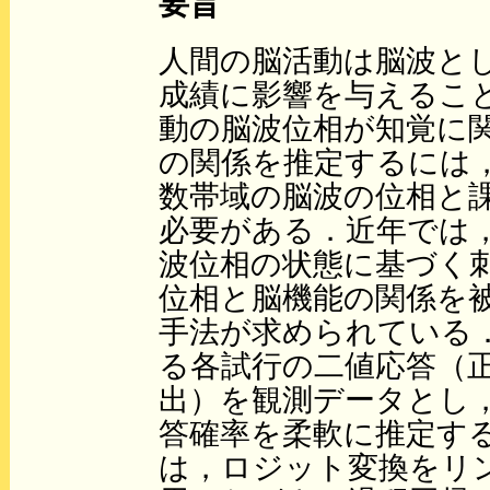
要旨
人間の脳活動は脳波と
成績に影響を与えるこ
動の脳波位相が知覚に
の関係を推定するには
数帯域の脳波の位相と
必要がある．近年では
波位相の状態に基づく
位相と脳機能の関係を
手法が求められている
る各試行の二値応答（
出）を観測データとし
答確率を柔軟に推定す
は，ロジット変換をリ