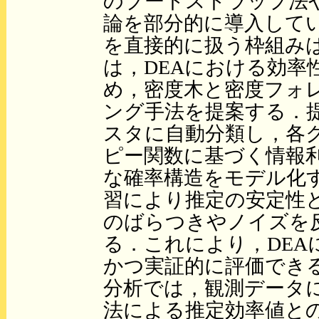
のブートストラップ法
論を部分的に導入して
を直接的に扱う枠組み
は，DEAにおける効率
め，密度木と密度フォ
ング手法を提案する．
スタに自動分類し，各
ピー関数に基づく情報
な確率構造をモデル化
習により推定の安定性
のばらつきやノイズを
る．これにより，DEA
かつ実証的に評価でき
分析では，観測データに
法による推定効率値との間でK