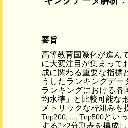
キングデータ解析：
要旨
高等教育国際化が進ん
に大変注目が集まって
成に関わる重要な指標
うしたランキングデー
ランキングにおける各
均水準」と比較可能な
メトリックな枠組みを提案
Top200, ..., To
する2×2分割表を構成し，