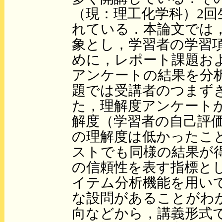
（現：理工化学科）2
れている．本論文では，
象とし，学習者の学習
めに，レポート課題お
アンケートの結果を分
題では受講者のつまず
た，理解度アンケート
解度（学習者の自己評
の理解度は低かったこ
ストでも同様の結果が
の信頼性を表す指標とし
イテム分析機能を用い
な設問があることがわ
向などから，講義形式