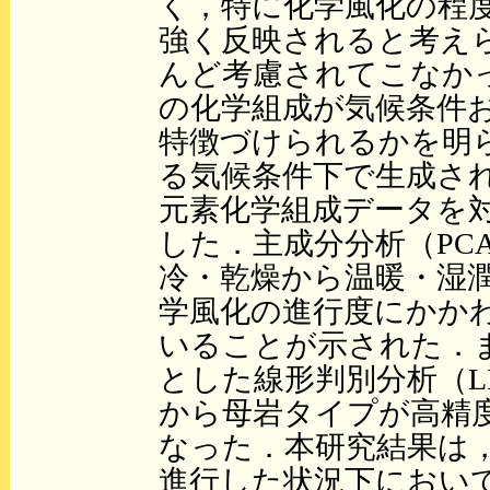
く，特に化学風化の程
強く反映されると考え
んど考慮されてこなか
の化学組成が気候条件
特徴づけられるかを明
る気候条件下で生成さ
元素化学組成データを
した．主成分分析（PC
冷・乾燥から温暖・湿
学風化の進行度にかか
いることが示された．
とした線形判別分析（L
から母岩タイプが高精
なった．本研究結果は
進行した状況下におい