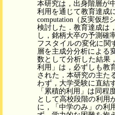
本研究は，出身階層が
利用を通じて教育達成に
computation（反
検討した．教育達成は
し，銘柄大卒の予測確
フスタイルの変化に関
層を主成分分析による
数として分析した結果
利用」は，必ずしも教
された．本研究の主た
わず，大学受験に直結
「累積的利用」は同程
として高校段階の利用
に，「中学のみ」の利
ず，学力的な困難を抱