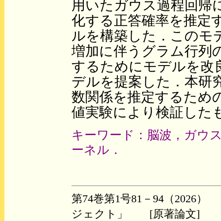
用いたガウス過程回帰
化する正答確率を推定
ルを構築した．このモ
増加に伴うグラム行列
するためにモデルを改
デルを提案した．本研
数関係を推定するため
値実験により検証した
キーワード：脳波，ガウ
ーネル．
第74巻第1号81－94（20
ジェクト」 [原著論文]