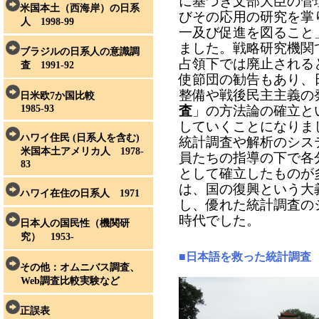
に基づき文部大臣の管
米国本土（西海岸）の日系
びその応用の研究を掌
人 1998-99
一及び促進を図ること」
ました。戦略研究機関
ブラジルの日系人の意識調
占領下では廃止されると
査 1991-92
使節団の勧告もあり、
整備や戦後民主主義の
日米欧7か国比較
1985-93
査
」の方法論の確立と
していくことになりま
ハワイ住民 (日系人を含む)
統計調査や解析のシス
米国本土アメリカ人 1978-
員たちの指導の下で各
83
として確立したものが
は、国の復興という大
ハワイ在住の日系人 1971
し、優れた統計調査の
時代でした。
日本人の国民性（機関研
究） 1953-
■日本語を救った統計調査
その他：オムニバス調査、
Web調査比較実験など
正誤表