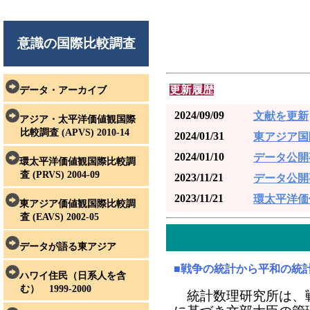
意識の国際比較調査
更新履歴
データ・アーカイブ
2024/09/09
文献を更新
アジア・太平洋価値観国際
比較調査 (APVS) 2010-14
2024/01/31
東アジア国
2024/01/10
データ公開
環太平洋価値観国際比較調
査 (PRVS) 2004-09
2023/11/21
データ公開
2023/11/21
環太平洋価
東アジア価値観国際比較調
査 (EAVS) 2002-05
データが語る東アジア
■戦争の統計から平和の統
ハワイ住民（日系人を含
む） 1999-2000
統計数理研究所は、