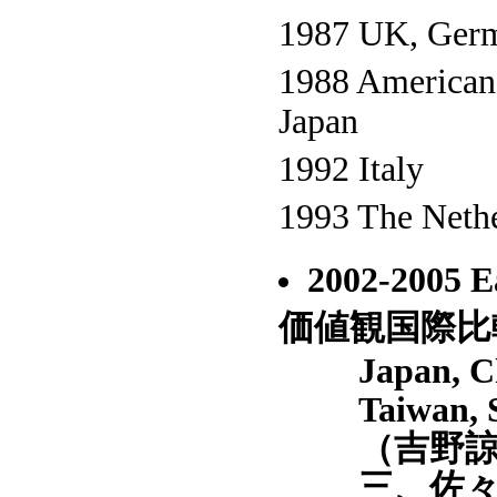
1987 UK, Ger
1988 Americans
Japan
1992 Italy
1993 The Neth
2002-2005 
価値観国際比
Japan, C
Taiwan, 
（吉野
三、佐