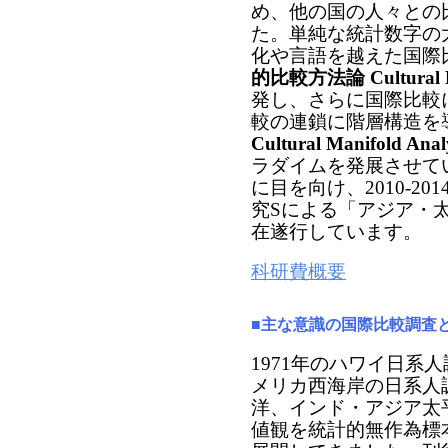
め、他の国の人々との
た。単純な統計数字の
化や言語を越えた国際
的比較方法論 Cultural Li
発し、さらに国際比較
較の連鎖に階層構造を
Cultural Manifold Ana
ラダイムを発展させて
に目を向け、2010-2
究Sによる「アジア・
在遂行しています。
科研費概要
■主な意識の国際比較調査
1971年のハワイ日系
メリカ西海岸の日系人
洋、インド・アジア太
値観を統計的無作為標