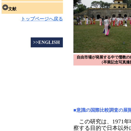
文献
トップページへ戻る
>>ENGLISH
自由市場が発展する中で儒教の
（卒業記念写真撮
■意識の国際比較調査の展
この研究は、1971
察する目的で日本以外