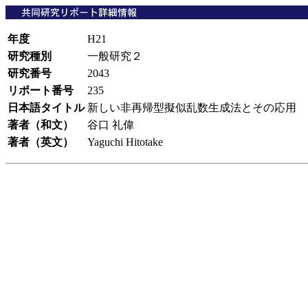
年度
H21
研究種別
一般研究２
研究番号
2043
リポート番号
235
日本語タイトル
新しい非再帰型擬似乱数生成法とその応用
著者（和文）
谷口 礼偉
著者（英文）
Yaguchi Hitotake