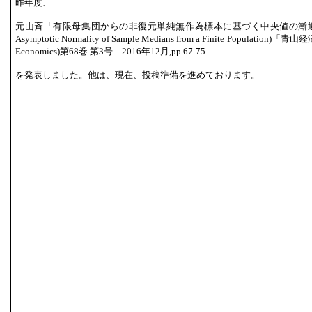
昨年度、
元山斉「有限母集団からの非復元単純無作為標本に基づく中央値の漸近正規性の
Asymptotic Normality of Sample Medians from a Finite Population)「青
Economics)第68巻 第3号 2016年12月,pp.67-75.
を発表しました。他は、現在、投稿準備を進めております。