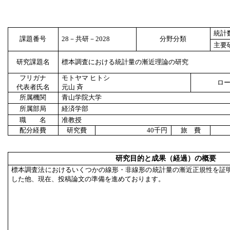
統計
課題番号
28
－共研－
2028
分野分類
主要
研究課題名
標本調査における統計量の漸近理論の研究
フリガナ
モトヤマ ヒトシ
ロ
代表者氏名
元山 斉
所属機関
青山学院大学
所属部局
経済学部
職 名
准教授
配分経費
研究費
40
千円
旅 費
研究目的と成果（経過）の概要
標本調査法におけるいくつかの線形・非線形の統計量の漸近正規性を証
した他、現在、投稿論文の準備を進めております。