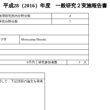
平成
28
（
2016
）年度 一般研究２実施報告書
数理研究所内分野分類
d
研究分野分類
7
ーマ字
Motoyama Hitoshi
0
千円
研究参加者数
3
人
明して、下記項目の論文を発表