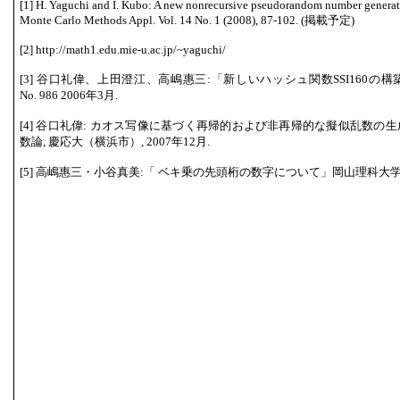
[1] H. Yaguchi and I. Kubo: A new nonrecursive pseudorandom number generat
Monte Carlo Methods Appl. Vol. 14 No. 1 (2008), 87-102. (掲載予定)
[2] http://math1.edu.mie-u.ac.jp/~yaguchi/
[3] 谷口礼偉、上田澄江、高嶋惠三:「新しいハッシュ関数SSI160の構築」ISM 
No. 986 2006年3月.
[4] 谷口礼偉: カオス写像に基づく再帰的および非再帰的な擬似乱数の生
数論, 慶応大（横浜市）, 2007年12月.
[5] 高嶋惠三・小谷真美:「 ベキ乗の先頭桁の数字について」岡山理科大学紀要 第4