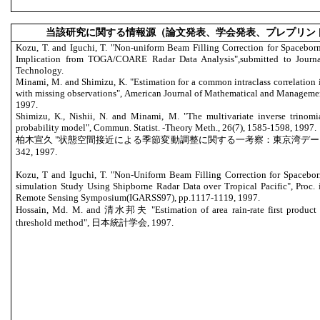
当該研究に関する情報源（論文発表、学会発表、プレプリン
Kozu, T. and Iguchi, T. "Non-uniform Beam Filling Correction for Spacebo
Implication from TOGA/COARE Radar Data Analysis",submitted to Journa
Technology.
Minami, M. and Shimizu, K. "Estimation for a common intraclass correlation i
with missing observations", American Journal of Mathematical and Management
1997.
Shimizu, K., Nishii, N. and Minami, M. "The multivariate inverse trinomi
probability model", Commun. Statist. -Theory Meth., 26(7), 1585-1598, 1997.
柏木宣久 "状態空間接近による季節変動調整に関する一考察：東京湾データへの適
342, 1997.
Kozu, T and Iguchi, T. "Non-Uniform Beam Filling Correction for Spaceb
simulation Study Using Shipborne Radar Data over Tropical Pacific", Proc. 
Remote Sensing Symposium(IGARSS97), pp.1117-1119, 1997.
Hossain, Md. M. and 清水邦夫 "Estimation of area rain-rate first product
threshold method", 日本統計学会, 1997.