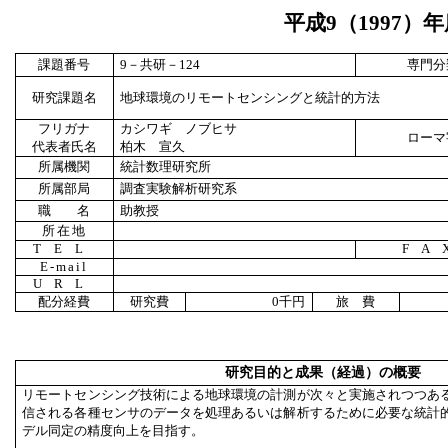
平成
9
（
1997
）年
課題番号
9
－共研－
124
専門分
研究課題名
地球環境のリモートセンシングと統計的方法
フリガナ
カシワギ ノブヒサ
ローマ
代表者氏名
柏木 宣久
所属機関
統計数理研究所
所属部局
調査実験解析研究系
職 名
助教授
所在地
TEL
FA
E-mail
URL
配分経費
研究費
0
千円
旅 費
研究目的と成果（経過）の概要
リモートセンシング技術による地球環境の計測が次々と実施されつつあ
信される各種センサのデータを処理あるいは解析するために必要な統計
デル同定の精度向上を目指す。