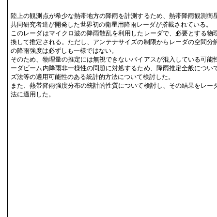
陸上の観測点が希少な熱帯地方の降雨を計測するため、熱帯降雨観測衛
共同研究者達が開発した世界初の衛星用降雨レーダが搭載されている。
このレーダはマイクロ波の降雨散乱を利用したレーダで、必要とする物
換して推定される。ただし、アンテナサイズの制限からレーダの空間分
の降雨強度は必ずしも一様ではない。
そのため、物理量の推定には無視できないバイアスが混入している可能
ーダビーム内降雨非一様性の問題に対処するため、降雨推定全般につい
ズ法等の適用可能性のある統計的方法について検討した。
また、熱帯降雨強度分布の統計的性質について検討し、その結果をレー
法に適用した。