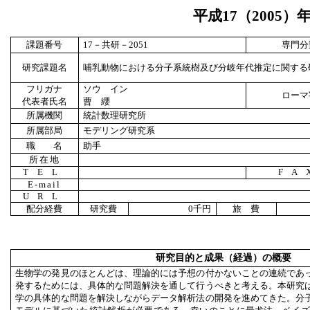
平成
17
（
2005
）
課題番号
17
－共研－
2051
専門分
研究課題名
哺乳動物における分子系統樹及び分岐年代推定に関する
フリガナ
ソウ イン
ローマ
代表者氏名
曹 纓
所属機関
統計数理研究所
所属部局
モデリング研究系
職 名
助手
所在地
TEL
FA
E-mail
URL
配分経費
研究費
0
千円
旅 費
研究目的と成果（経過）の概要
生物学の発見のほとんどは、理論的には予想の付かないことの連続であ
発するためには、具体的な問題解決を通して行うべきと考える。本研究
学の具体的な問題を解決しながらデータ解析法の開発を進めてきた。分