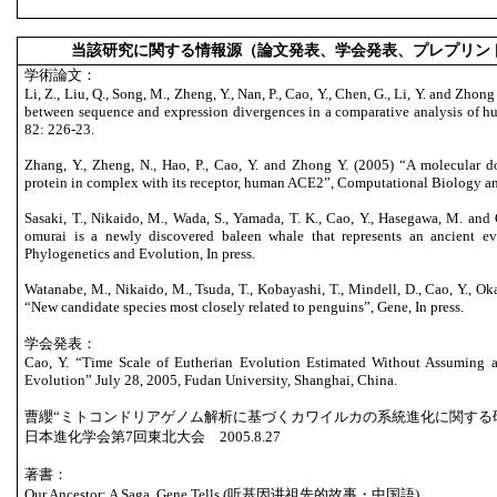
当該研究に関する情報源（論文発表、学会発表、プレプリン
学術論文：
Li, Z., Liu, Q., Song, M., Zheng, Y., Nan, P., Cao, Y., Chen, G., Li, Y. and Zhon
between sequence and expression divergences in a comparative analysis of h
82: 226-23.
Zhang, Y., Zheng, N., Hao, P., Cao, Y. and Zhong Y. (2005) “A molecula
protein in complex with its receptor, human ACE2”, Computational Biology a
Sasaki, T., Nikaido, M., Wada, S., Yamada, T. K., Cao, Y., Hasegawa, M. and
omurai is a newly discovered baleen whale that represents an ancient ev
Phylogenetics and Evolution, In press.
Watanabe, M., Nikaido, M., Tsuda, T., Kobayashi, T., Mindell, D., Cao, Y., 
“New candidate species most closely related to penguins”, Gene, In press.
学会発表：
Cao, Y. “Time Scale of Eutherian Evolution Estimated Without Assuming
Evolution” July 28, 2005, Fudan University, Shanghai, China.
曹纓“ミトコンドリアゲノム解析に基づくカワイルカの系統進化に関する
日本進化学会第7回東北大会 2005.8.27
著書：
Our Ancestor: A Saga, Gene Tells (听基因讲祖先的故事・中国語)