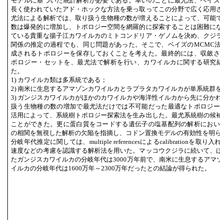
モデルに基づいた統計解析が必要である。幸いのことに最尤法、ベイズ
長く使われていたアド・ホックな方法を乗っ取ってこの分野で広く応用
尤法による解析では、取り扱う生物種の数が増えることによって、可能
数は爆発的に増加し、トポロジー空間を網羅的に探索することは困難に
ている貴重な揚子江カワイルカのミトコンドリア・ゲノムを決め、クジ
関係の推定の過程でも、同じ問題があった。そこで、ベイズのMCMC
成されるトポロジーを保存しておくことを考えた。最終的には、収斂さ
ポロジー・セットを、最尤法で解析を行い、カワイルカに関する研究
た。
1) カワイルカ類は多系統である；
2) 南米に生息するアマゾンカワイルカとラプラタカワイルカが単系統群
3) ガンジスカワイルカがほかのカワイルカや海洋性イルカから先に分か
扱う生物種の数の増加で最尤法だけでは不可能だった最適なトポロジー
活用によって、系統樹トポロジー探索法を生み出した。最尤系統樹の候
ことができた。更に蛋白質をコードする遺伝子の塩基配列の解析において、
の相関を無視した解析の欠陥を指摘し、コドン置換モデルの有効性を明
分岐年代推定に関しては、multiple referencesによるcalibratio
速度などの考慮を認識する解析法を用いた。マッコウクジラに続いて、
たガンジスカワイルカの分岐年代は3000万年前で、南米に生息するアマ
イルカの分岐年代は1600万年～2300万年だったとの結論が得られた。