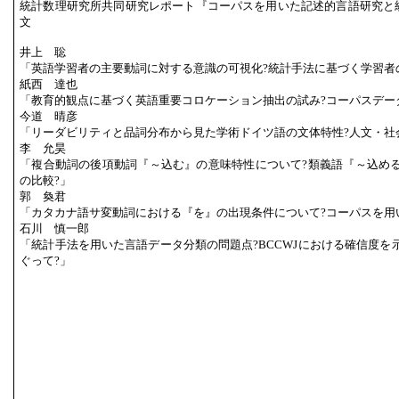
統計数理研究所共同研究レポート『コーパスを用いた記述的言語研究と統計
文
井上 聡
「英語学習者の主要動詞に対する意識の可視化?統計手法に基づく学習者
紙西 達也
「教育的観点に基づく英語重要コロケーション抽出の試み?コーパスデー
今道 晴彦
「リーダビリティと品詞分布から見た学術ドイツ語の文体特性?人文・社
李 允昊
「複合動詞の後項動詞『～込む』の意味特性について?類義語『～込め
の比較?」
郭 奐君
「カタカナ語サ変動詞における『を』の出現条件について?コーパスを用
石川 慎一郎
「統計手法を用いた言語データ分類の問題点?BCCWJにおける確信度を
ぐって?」