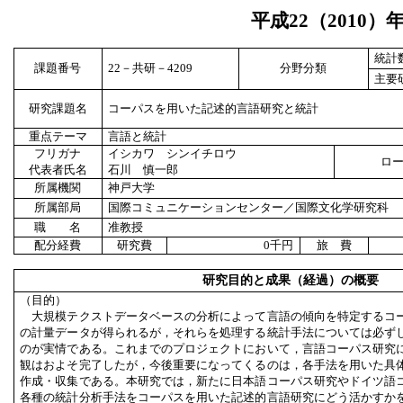
平成
22
（
2010
）
統計
課題番号
22
－共研－
4209
分野分類
主要
研究課題名
コーパスを用いた記述的言語研究と統計
重点テーマ
言語と統計
フリガナ
イシカワ シンイチロウ
ロ
代表者氏名
石川 慎一郎
所属機関
神戸大学
所属部局
国際コミュニケーションセンター／国際文化学研究科
職 名
准教授
配分経費
研究費
0
千円
旅 費
研究目的と成果（経過）の概要
（目的）
大規模テクストデータベースの分析によって言語の傾向を特定するコ
の計量データが得られるが，それらを処理する統計手法については必ず
のが実情である。これまでのプロジェクトにおいて，言語コーパス研究
観はおよそ完了したが，今後重要になってくるのは，各手法を用いた具
作成・収集である。本研究では，新たに日本語コーパス研究やドイツ語
各種の統計分析手法をコーパスを用いた記述的言語研究にどう活かすか