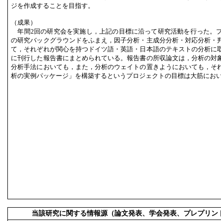
ジを作成することを目指す。
（成果）
年間2回の研究会を実施し，上記の目標に沿って研究活動を行った。
の研究バックグラウンドをふまえ，因子分析・主成分分析・対応分析・
て，それぞれが関心を持つドイツ語・英語・日本語のテキストの分析に
に刊行した報告書にまとめられている。報告書の所収論文は，分析の対
分析手法においても，また，分析のウェイトの置きようにおいても，そ
析の実例パッケージ」を構築するというプロジェクトの目標は大筋にお
当該研究に関する情報源（論文発表、学会発表、プレプリン