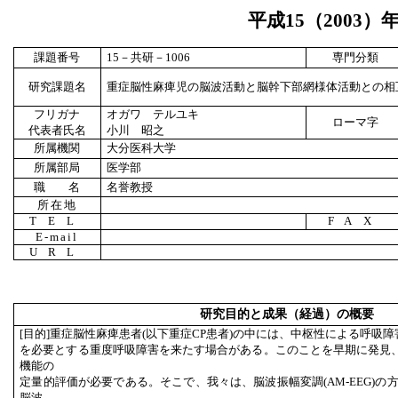
平成
15
（
2003
）
課題番号
15
－共研－
1006
専門分類
研究課題名
重症脳性麻痺児の脳波活動と脳幹下部網様体活動との相
フリガナ
オガワ テルユキ
ローマ字
代表者氏名
小川 昭之
所属機関
大分医科大学
所属部局
医学部
職 名
名誉教授
所在地
TEL
FAX
E-mail
URL
研究目的と成果（経過）の概要
[目的]重症脳性麻痺患者(以下重症CP患者)の中には、中枢性による呼吸
を必要とする重度呼吸障害を来たす場合がある。このことを早期に発見
機能の
定量的評価が必要である。そこで、我々は、脳波振幅変調(AM-EEG)の方法に従
脳波