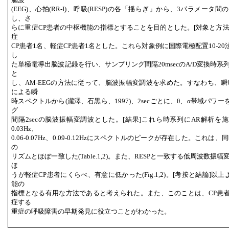
(EEG)、心拍(RR-I)、呼吸(RESP)の各「揺らぎ」から、3パラメー
し、さ
らに重症CP患者の中枢機能の指標とすることを目的とした。[対象と方法
症
CP患者1名、軽症CP患者1名とした。これら対象例に国際電極配置10-2
し
た単極電導出脳波記録を行い、サンプリング間隔20msecのA/D変換時系
と
し、AM-EEGの方法に従って、脳波振幅変調波を求めた。すなわち、瞬時
による瞬
時スペクトルから(瀧澤、石黒ら、1997)、2secごとに、θ、α帯域パ
グ
間隔2secの脳波振幅変調波とした。[結果]これら時系列にAR解析を施すと
0.03Hz、
0.06-0.07Hz、0.09-0.12Hzにスペクトルのピークが存在した。これは、
の
リズムとほぼ一致した(Table.1,2)。また、RESPと一致する低周波数
ほ
うが軽症CP患者にくらべ、有意に低かった(Fig.1,2)。[考按と結論]以
能の
指標となる有用な方法であると考えられた。また、このことは、CP患
症する
重症の呼吸障害の早期発見に役立つことがわかった。