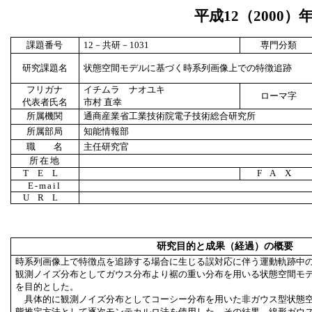
平成
12
（
2000
）
課題番号
12
－共研－
1031
専門分類
研究課題名
状態空間モデルに基づく時系列画像上での特徴追跡
フリガナ
イチムラ ナオユキ
ローマ字
代表者氏名
市村 直幸
所属機関
通商産業省工業技術院電子技術総合研究所
所属部局
知能情報部
職 名
主任研究官
所在地
TEL
FAX
E-mail
URL
研究目的と成果（経過）の概要
時系列画像上で特徴点を追跡する場合に生じる誤対応に伴う運動軌跡中
観測ノイズ分布としてガウス分布より裾の重い分布を用いる状態空間モ
を目的とした。
具体的に観測ノイズ分布としてコーシー分布を用いた非ガウス型状態空
態推定方法として逐次モンテカルロ法を使用した。その結果、線形ガウ