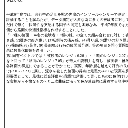
をはかる。
平成6年度では、歩行中の足圧を靴の内底のインソールセンサーで測定
評価することを試みたが、データ測定が大変な為に多くの被験者に対し
だけで無く、快適性を支配する因子の同定も困難な為、平成7年度では
価から路面の快適性指標を作成することにした。
「17種の路面・34名の被験者・3種の靴」の全ての組み合わせに対して被
さ感, (2)硬さの好き嫌い, (3)転倒時の痛み感、(4)滑り感, (4)滑りの好き嫌い,
(7) 接触感, (8) 足音, (9) 長距離歩行時の疲労感予測、等の項目を問
果に数量化III類を適用した。
第1固有ベクトルでは「 被験者のレンジ：6.26 」・「靴のレンジ：2.07
を上回って「路面のレンジ：7.05」が最大の説明力を有し、被実者・靴
各路面の得点にできることが分かった。実際、年齢層を越えて評判の良
で(-2.0～-2.23)に属し、泥水を被した路面の得点は最悪の(4.82)と
部要因として、最後に総合評価を5段階で評価して貰ったものに色付けし
な実施から不快なものへと二次曲線に沿って色が連続的に遷移する順序