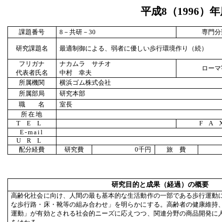
平成
8
（
1996
）年
課題番号
8
－共研－
30
専門分
研究課題名
最適制御による、弱者に優しい歩行環境作り（続）
フリガナ
ナカムラ サチオ
ローマ
代表者氏名
中村 幸夫
所属機関
横浜ゴム株式会社
所属部局
研究本部
職 名
室長
所在地
TEL
FA
E-mail
URL
配分経費
研究費
0
千円
旅 費
研究目的と成果（経過）の概要
高齢化社会に向け、人間の最も基本的な生活動作の一部である歩行運動
な歩行路・床・靴等の組み合わせ」を明らかにする。高齢者の健康維持
運動」が有効とされる社会的ニーズに応えつつ、関連分野の商品開発に