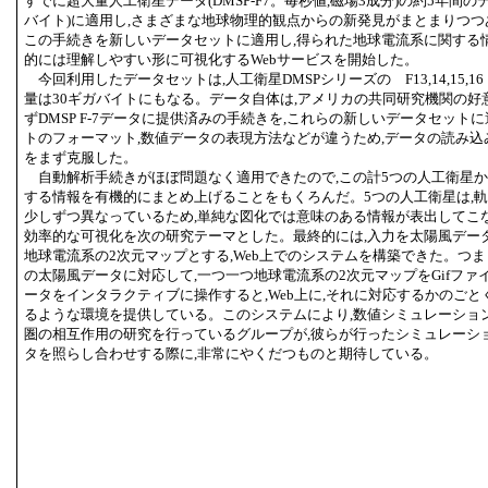
すでに超大量人工衛星データ(DMSP-F7。毎秒値,磁場3成分)の約5年間の
バイト)に適用し,さまざまな地球物理的観点からの新発見がまとまりつつ
この手続きを新しいデータセットに適用し,得られた地球電流系に関する
的には理解しやすい形に可視化するWebサービスを開始した。
今回利用したデータセットは,人工衛星DMSPシリーズの F13,14,15,
量は30ギガバイトにもなる。データ自体は,アメリカの共同研究機関の好
ずDMSP F-7データに提供済みの手続きを,これらの新しいデータセット
トのフォーマット,数値データの表現方法などが違うため,データの読み
をまず克服した。
自動解析手続きがほぼ問題なく適用できたので,この計5つの人工衛星
する情報を有機的にまとめ上げることをもくろんだ。5つの人工衛星は,
少しずつ異なっているため,単純な図化では意味のある情報が表出してこ
効率的な可視化を次の研究テーマとした。最終的には,入力を太陽風デー
地球電流系の2次元マップとする,Web上でのシステムを構築できた。つま
の太陽風データに対応して,一つ一つ地球電流系の2次元マップをGifファ
ータをインタラクティブに操作すると,Web上に,それに対応するかのご
るような環境を提供している。このシステムにより,数値シミュレーショ
圏の相互作用の研究を行っているグループが,彼らが行ったシミュレーシ
タを照らし合わせする際に,非常にやくだつものと期待している。