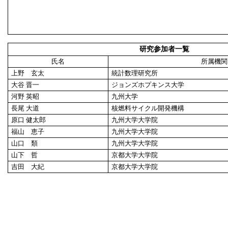
研究参加者一覧
氏名
所属機関
上野 玄太
統計数理研究所
大谷 晋一
ジョンズホプキンス大学
河野 英昭
九州大学
長尾 大道
核燃料サイクル開発機構
原口 健太郎
九州大学大学院
福山 恵子
九州大学大学院
山口 類
九州大学大学院
山下 哲
京都大学大学院
吉田 大紀
京都大学大学院