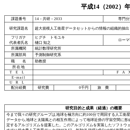
平成
14
（
2002
）
課題番号
14
－共研－
2033
専門分
研究課題名
超大規模人工衛星データセットからの情報の組織的抽出
フリガナ
ヒグチ トモユキ
ローマ
代表者氏名
樋口 知之
所属機関
統計数理研究所
所属部局
予測制御研究系
職 名
助教授
所在地
TEL
FA
E-mail
URL
配分経費
研究費
0
千円
旅 費
研究目的と成果（経過）の概要
今まで我々の研究グループは,地球を極方向に約100分で周回する人工衛
データから,地球と太陽風との相互作用によって地球近傍の宇宙空間に形
定するアルゴリズムを提案した。このアルゴリズムを実装したソフトウェ