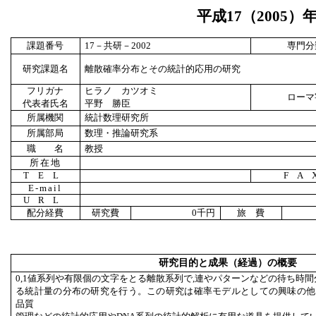
平成
17
（
2005
）
課題番号
17
－共研－
2002
専門分
研究課題名
離散確率分布とその統計的応用の研究
フリガナ
ヒラノ カツオミ
ローマ
代表者氏名
平野 勝臣
所属機関
統計数理研究所
所属部局
数理・推論研究系
職 名
教授
所在地
TEL
FA
E-mail
URL
配分経費
研究費
0
千円
旅 費
研究目的と成果（経過）の概要
0,1値系列や有限個の文字をとる離散系列で,連やパターンなどの待ち時間
る統計量の分布の研究を行う。この研究は確率モデルとしての興味の他
品質