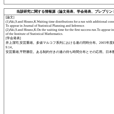
当該研究に関する情報源（論文発表、学会発表、プレプリン
[論文]
(1)Aki,S.and Hirano,K.Waiting time distributions for a run with additional cons
To appear in Journal of Statistical Planning and Inference.
(2)Aki,S.and Hirano,K.On the waiting time for the first success run.To appear i
of the Institute of Statistical Mathematics.
[学会発表]
井上潔司,安芸重雄。多値マルコフ系列における連の同時分布。2005年度統
9.14。
安芸重雄,平野勝臣。ある制約付きの連の待ち時間分布とその応用。日本数学会 