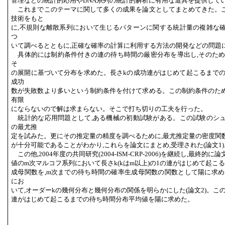
管理などの統計的応用やDNA系列の統計的解析に有用な道具を提供して
これまでこのテーマに関して多くの成果を論文としてまとめてきた。
技術をもと
に,不規則な離散系列において生じるパターンに関する統計量の複雑な
つ
いて調べるとともに,正確な確率の計算に利用する方法の開発などの問題
具体的には制約条件付きの連の待ち時間の厳密分布を導出し,そのため
そ
の展開に基づいて分布を求めた。長さkの成功連がはじめて起こるまでの
成功
数が失敗数より多いという制約条件を付けて求める。この制約条件のた
有限
にならないので解は求まらない。そこで打ち切りの工夫を行った。
統計的な応用問題として,ある機械の初動試験がある。この試験のシ
の最尤推
定を試みた。更にその推定量の精度を調べるために,最尤推定量の密度関数
が十分可能であることがわかり,これらを論文にまとめ,受理された(論文1)
この他,2004年度の共同研究(2004-ISM-CRP-2006)を継続し,最終的
値のm次マルコフ系列において長さk(kはm以上)の1の連がはじめて起こ
成母関数を,m次までの待ち時間の確率生成母関数の関数として陽に求め
にお
いて,オーダーkの幾何分布と幾何分布の関係を明らかにした(論文2)。このほ
連がはじめて起こるまでの待ち時間分布平均値を陽に求めた。