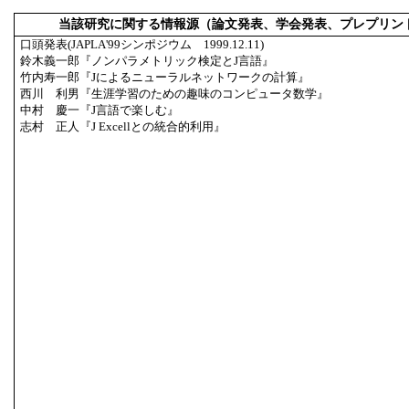
当該研究に関する情報源（論文発表、学会発表、プレプリン
口頭発表(JAPLA'99シンポジウム 1999.12.11)
鈴木義一郎『ノンパラメトリック検定とJ言語』
竹内寿一郎『Jによるニューラルネットワークの計算』
西川 利男『生涯学習のための趣味のコンピュータ数学』
中村 慶一『J言語で楽しむ』
志村 正人『J Excellとの統合的利用』