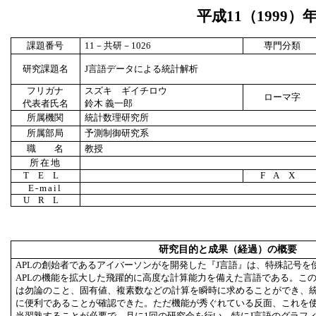
平成
11
（
1999
）
課題番号
11
－共研－
1026
専門分類
研究課題名
J言語データによる統計解析
フリガナ
スズキ ギイチロウ
ローマ字
代表者氏名
鈴木 義一郎
所属機関
統計数理研究所
所属部局
予測制御研究系
職 名
教授
所在地
TEL
FAX
E-mail
URL
研究目的と成果（経過）の概要
APLの創始者であるアイバーソンがを開発した『J言語』は、特殊記号を
APLの機能を拡大した飛躍的に高度な計算能力を備えた言語である。こ
は勿論のこと、固有値、複素数などの計算を瞬時に求めることができ、
に便利であることが確認できた。ただ機能が秀ぐれている反面、これを
当習熟することが必要で、月に1回の研究会を行い、特にJ言語のグラフ