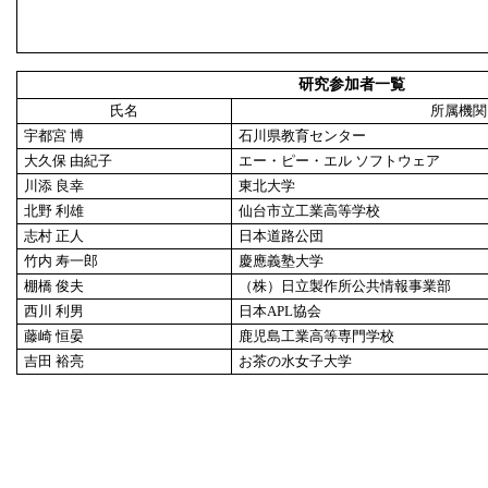
研究参加者一覧
氏名
所属機関
宇都宮 博
石川県教育センター
大久保 由紀子
エー・ピー・エル ソフトウェア
川添 良幸
東北大学
北野 利雄
仙台市立工業高等学校
志村 正人
日本道路公団
竹内 寿一郎
慶應義塾大学
棚橋 俊夫
（株）日立製作所公共情報事業部
西川 利男
日本APL協会
藤崎 恒晏
鹿児島工業高等専門学校
吉田 裕亮
お茶の水女子大学