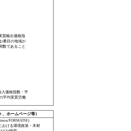
量・実質輸出価格指
はi番目の地域が
関数であること
質輸入価格指数・平
域の平均実質労働
ト、ホームページ等）
oa/FORMATH/)
における環境政策・木材
(2))研究