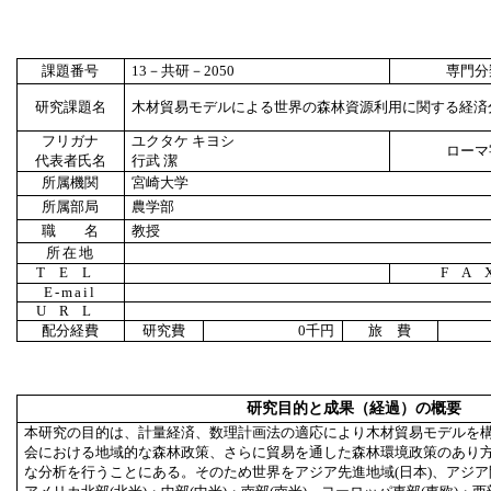
課題番号
13
－共研－
2050
専門分
研究課題名
木材貿易モデルによる世界の森林資源利用に関する経済
フリガナ
ユクタケ キヨシ
ローマ
代表者氏名
行武 潔
所属機関
宮崎大学
所属部局
農学部
職 名
教授
所在地
TEL
FA
E-mail
URL
配分経費
研究費
0
千円
旅 費
研究目的と成果（経過）の概要
本研究の目的は、計量経済、数理計画法の適応により木材貿易モデルを
会における地域的な森林政策、さらに貿易を通した森林環境政策のあり
な分析を行うことにある。そのため世界をアジア先進地域(日本)、アジ