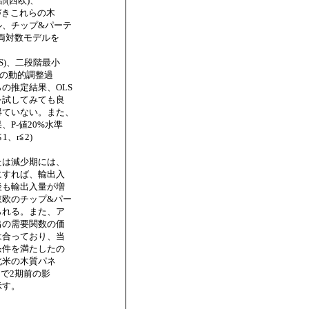
部(西欧)、
づきこれらの木
ル、チップ&パーテ
は両対数モデルを
S)、二段階最小
象の動的調整過
の推定結果、OLS
を試してみても良
得ていない。また、
P-値20%水準
、r≦2)
たは減少期には、
にすれば、輸出入
後も輸出入量が増
東欧のチップ&パー
られる。また、ア
出の需要関数の価
は合っており、当
条件を満たしたの
北米の木質パネ
で2期前の影
示す。