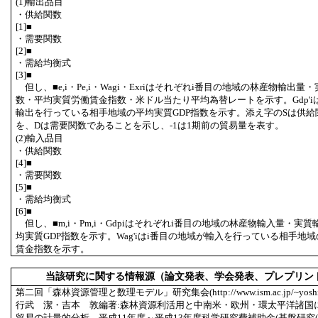
(1)輸出品目
・供給関数
[1]■
・需要関数
[2]■
・需給均衡式
[3]■
但し、■e,i・Pe,i・Wagi・Exriはそれぞれi番目の地域の林産物輸出
数・平均実質労働賃金指数・米ドル当たり平均為替レートを示す。Gdp'i
輸出を行っている相手地域の平均実質GDP指数を示す。添え字のSは供給
を、Dは需要関数であることを示し、-1は1期前の貿易量を表す。
(2)輸入品目
・供給関数
[4]■
・需要関数
[5]■
・需給均衡式
[6]■
但し、■m,i・Pm,i・Gdpiはそれぞれi番目の地域の林産物輸入量・実
均実質GDP指数を示す。Wag'iはi番目の地域が輸入を行っている相手地
賃金指数を示す。
当該研究に関する情報源（論文発表、学会発表、プレプリン
第二回「森林資源管理と数理モデル」研究集会(http://www.ism.ac.jp/~yoshim
行武 潔・吉本 敦編著:森林資源利活用と中南米・欧州・環太平洋諸国
貿易の計量的分析、平成11年度～平成13年度科学研究費補助金(基盤研究(A)