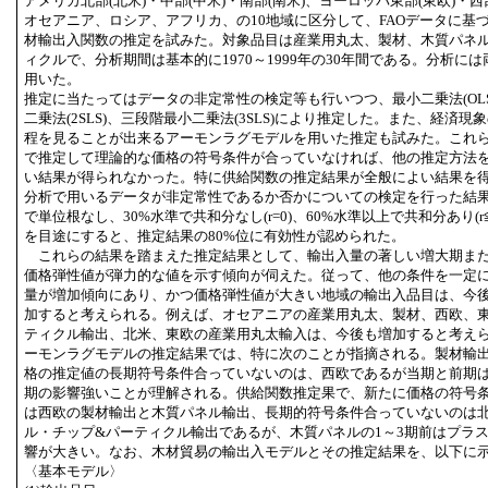
アメリカ北部(北米)・中部(中米)・南部(南米)、ヨーロッパ東部(東欧)・西
オセアニア、ロシア、アフリカ、の10地域に区分して、FAOデータに基
材輸出入関数の推定を試みた。対象品目は産業用丸太、製材、木質パネ
ィクルで、分析期間は基本的に1970～1999年の30年間である。分析に
用いた。
推定に当たってはデータの非定常性の検定等も行いつつ、最小二乗法(OL
二乗法(2SLS)、三段階最小二乗法(3SLS)により推定した。また、経済現
程を見ることが出来るアーモンラグモデルを用いた推定も試みた。これら
で推定して理論的な価格の符号条件が合っていなければ、他の推定方法
い結果が得られなかった。特に供給関数の推定結果が全般によい結果を
分析で用いるデータが非定常性であるか否かについての検定を行った結果、
で単位根なし、30%水準で共和分なし(r=0)、60%水準以上で共和分あり(r≦1
を目途にすると、推定結果の80%位に有効性が認められた。
これらの結果を踏まえた推定結果として、輸出入量の著しい増大期ま
価格弾性値が弾力的な値を示す傾向が伺えた。従って、他の条件を一定
量が増加傾向にあり、かつ価格弾性値が大きい地域の輸出入品目は、今
加すると考えられる。例えば、オセアニアの産業用丸太、製材、西欧、
ティクル輸出、北米、東欧の産業用丸太輸入は、今後も増加すると考え
ーモンラグモデルの推定結果では、特に次のことが指摘される。製材輸
格の推定値の長期符号条件合っていないのは、西欧であるが当期と前期
期の影響強いことが理解される。供給関数推定果で、新たに価格の符号
は西欧の製材輸出と木質パネル輸出、長期的符号条件合っていないのは
ル・チップ&パーティクル輸出であるが、木質パネルの1～3期前はプラス
響が大きい。なお、木材貿易の輸出入モデルとその推定結果を、以下に
〈基本モデル〉