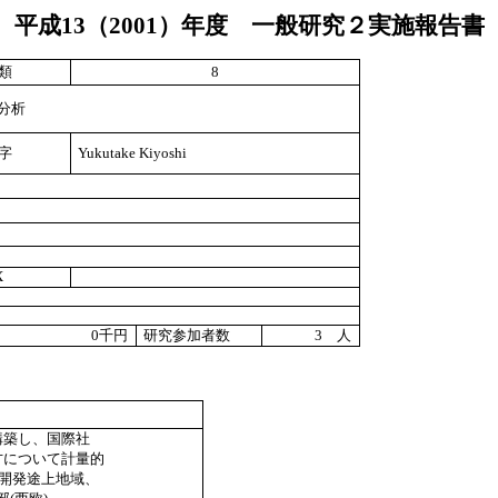
平成
13
（
2001
）年度 一般研究２実施報告書
類
8
分析
字
Yukutake Kiyoshi
X
0
千円
研究参加者数
3
人
構築し、国際社
方について計量的
ア開発途上地域、