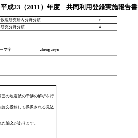
平成
23
（
2011
）年度 共同利用登録実施報告書
計数理研究所内分野分類
e
要研究分野分類
4
ーマ字
zheng zeyu
範囲の地震波の干渉の解析を行
ake size論文投稿して採択される見込
稿して採択された論文があります。