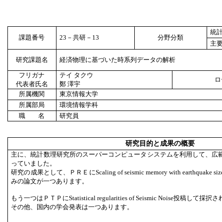
統
課題番号
23
－共研－
13
分野分類
主
研究課題名
経済物理に基づいた時系列データの解析
フリガナ
テイ タクウ
ロ
代表者氏名
鄭 澤宇
所属機関
東京情報大学
所属部局
環境情報学科
職 名
研究員
研究目的と成果の概要
主に、統計数理研究所のスーパーコンピュータシステムを利用して、広
っていました。
研究の成果として、ＰＲＥにScaling of seismic memory with earthqu
みの論文が一つあります。
もう一つはＰＴＰにStatistical regularities of Seismic Noise投
その他、国内の学会発表は一つあります。