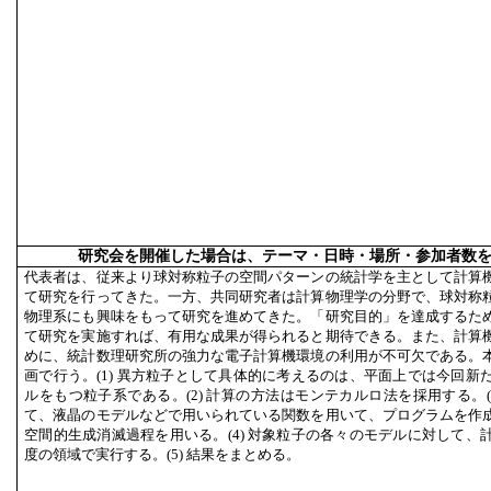
研究会を開催した場合は、テーマ・日時・場所・参加者数
代表者は、従来より球対称粒子の空間パターンの統計学を主として計算
て研究を行ってきた。一方、共同研究者は計算物理学の分野で、球対称
物理系にも興味をもって研究を進めてきた。「研究目的」を達成するた
て研究を実施すれば、有用な成果が得られると期待できる。また、計算
めに、統計数理研究所の強力な電子計算機環境の利用が不可欠である。
画で行う。(1) 異方粒子として具体的に考えるのは、平面上では今回新
ルをもつ粒子系である。(2) 計算の方法はモンテカルロ法を採用する。(
て、液晶のモデルなどで用いられている関数を用いて、プログラムを作
空間的生成消滅過程を用いる。(4) 対象粒子の各々のモデルに対して、
度の領域で実行する。(5) 結果をまとめる。