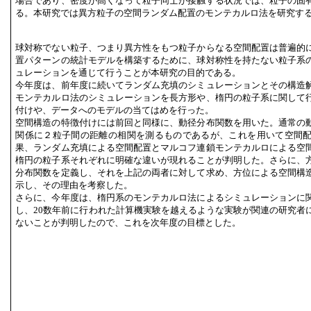
場合であり、密度が高くなって粒子同士が接触する状況では、粒子の固
る。本研究では異方粒子の空間ランダム配置のモンテカルロ法を研究す
球対称でない粒子、つまり異方性をもつ粒子からなる空間配置は普遍的
置パターンの統計モデルを構築するために、球対称性を持たない粒子系
ュレーションを通じて行うことが本研究の目的である。
今年度は、前年度に続いてランダム充填のシミュレーションとその構造
モンテカルロ法のシミュレーションを長方形や、楕円の粒子系に関して
付けや、データへのモデルの当てはめを行った。
空間構造の特徴付けには前回と同様に、動径分布関数を用いた。通常の
関係に２粒子間の距離の相関を測るものであるが、これを用いて空間
果、ランダム充填による空間配置とマルコフ連鎖モンテカルロによる空
楕円の粒子系それぞれに明確な違いが現れることが判明した。さらに、
分布関数を定義し、それを上記の両者に対して求め、方位による空間構
示し、その理由を考察した。
さらに、今年度は、楕円系のモンテカルロ法によるシミュレーションに
し、20数年前に行われた計算機実験を越えるような実験が関連の研究者
ないことが判明したので、これを次年度の目標とした。