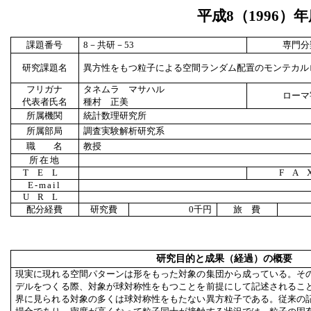
平成
8
（
1996
）年
課題番号
8
－共研－
53
専門分
研究課題名
異方性をもつ粒子による空間ランダム配置のモンテカル
フリガナ
タネムラ マサハル
ローマ
代表者氏名
種村 正美
所属機関
統計数理研究所
所属部局
調査実験解析研究系
職 名
教授
所在地
TEL
FA
E-mail
URL
配分経費
研究費
0
千円
旅 費
研究目的と成果（経過）の概要
現実に現れる空間パターンは形をもった対象の集団から成っている。そ
デルをつくる際、対象が球対称性をもつことを前提にして記述されるこ
界に見られる対象の多くは球対称性をもたない異方粒子である。従来の