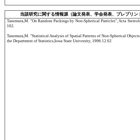
当該研究に関する情報源（論文発表、学会発表、プレプリン
Tanemura,M. "On Random Packings by Non-Spherical Particles", Acta Stereolo
102.
Tanemura,M. "Statistical Analysis of Spatial Patterns of Non-Spherical Objects
the Department of Statistics,Iowa State University, 1996.12.02