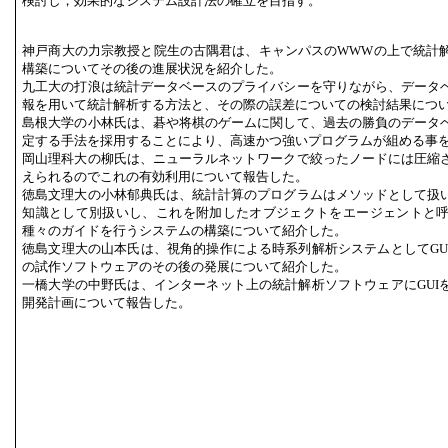
検討し，効果的なシステム設計法の確立を目指す。
神戸商大の力宗教授と院生の古隅君は、キャンパスのWWWの上で統計
構築についてその後の進展状況を紹介した。
九工大の打浪は統計データベースのプライバシーを守りながら、データ
報を用いて統計解析する方法と、その際の誤差についての検討結果につ
島根大学の小林氏は、碁や将棋のゲームに関して、過去の勝負のデータ
定する手法を採用することにより、高速かつ強いプログラムが組める事
岡山理科大の柳氏は、ニューラルネットワークで絞ったノードには圧縮
えられるのでこれの有効利用について報告した。
徳島文理大の小林郁典氏は、統計計算のプログラムはメソッドとして扱
知識として別扱いし、これを附加したオブジェクトをエージェントと
種々のガイドを行うシステムの構築について紹介した。
徳島文理大の山本氏は、視角的操作による時系列解析システムとしてGU
の試作ソフトウェアのその後の発展について紹介した。
一橋大学の中野氏は、インターネット上の統計解析ソフトウェアにGUI
開発計画について報告した。