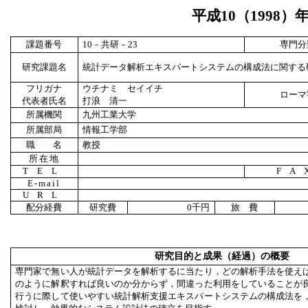
平成
10
（
1998
）
課題番号
10
－共研－
23
専門分
研究課題名
統計データ解析エキスパートシステムの構成法に関する
フリガナ
ウチナミ セイイチ
ローマ
代表者氏名
打浪 清一
所属機関
九州工業大学
所属部局
情報工学部
職 名
教授
所在地
TEL
FA
E-mail
URL
配分経費
研究費
0
千円
旅 費
研究目的と成果（経過）の概要
専門家で無い人が統計データを解析するに当たり，どの解析手法を使え
のように解釈すれば良いのか分からず，間違った利用をしていることが
行うに際して使いやすい統計解析支援エキスパートシステムの構成法を