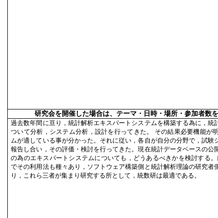
研究会を開催した場合は、テーマ・日時・場所・参加者数
過去数年間に亘り，統計解析エキスパートシステムを構築する為に，統
ついて分析，システム分析，設計を行ってきた。 その結果必要機能が
ムが適している事が分かった。それに従い，各自が自分の分野で，試験
報告し合い，その評価・検討を行ってきた。現在統計データベースの公
の為のエキスパートシステムについても，どうあるべきかを検討する。
でその利用法も種々あり，ソフトウェア構築側と統計解析理論の研究者
り，これら三者が集まり研究する所として，統数研は最適である。