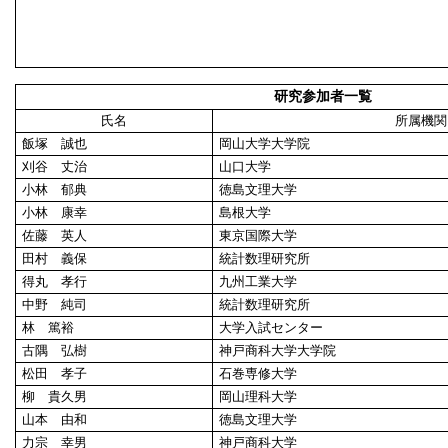
研究参加者一覧
氏名
所属機関
飯塚 誠也
岡山大学大学院
刈谷 丈治
山口大学
小林 郁典
徳島文理大学
小林 康幸
島根大学
佐藤 英人
東京国際大学
田村 義保
統計数理研究所
得丸 孝行
九州工業大学
中野 純司
統計数理研究所
林 篤裕
大学入試センター
古隅 弘樹
神戸商科大学大学院
松田 孝子
石巻専修大学
柳 貴久男
岡山理科大学
山本 由和
徳島文理大学
力宗 幸男
神戸商科大学