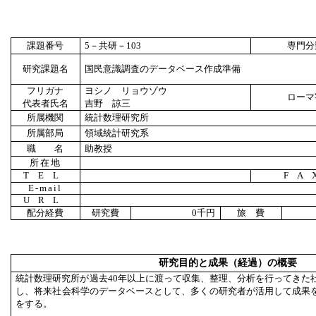
課題番号
5
－共研－
103
専門分
研究課題名
国民意識調査のデータベース作成準備
フリガナ
ヨシノ リョウゾウ
ローマ
代表者氏名
吉野 諒三
所属機関
統計数理研究所
所属部局
領域統計研究系
職 名
助教授
所在地
TEL
FA
E-mail
URL
配分経費
研究費
0
千円
旅 費
研究目的と成果（経過）の概要
統計数理研究所が過去40年以上に渡って収集、整理、分析を行ってきた
し、将来社会科学のデータベースとして、多くの研究者が活用して成果
をする。