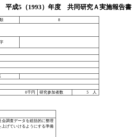
平成
5
（
1993
）年度 共同研究Ａ実施報告書
類
8
字
X
0
千円
研究参加者数
5
人
社会調査データを総括的に整理
を上げていけるようにする準備