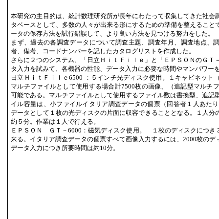
本研究の主目的は、統計数理研究所が長年にわたって収集してきた社会
タベースとして、多数の人々が出来る形にするための準備を整えること
ータの保存方法を試行錯誤して、より良い方法を見つける努力をした。
まず、過去の各調査データについて調査主題、調査年月、調査地点、
者、備考、コードナンバーを記したカタログリストを作成した。
さらに２つのシステム、「日立ＨｉｔＦｉｌｅ」と「ＥＰＳＯＮのＧＴ－6
タ入力を試みて、各機器の性能、データ入力に必要な時間やマンパワー
日立ＨｉｔＦｉｌｅ6500 ：５インチ光ディスク使用。１キャビネット
マルチファイルとして使用する場合計7500枚の画像、（追記型マルチフ
可能である。マルチファイルとして使用するファイル数は書換型、追記型
イル容量は、小ファイルイタリア調査データの個票（回答者１人あたり23
データとして１枚の光ディスクの片面に収容できることとなる。１人分
約５分。作業は１人で行える。
ＥＰＳＯＮ ＧＴ－6000：磁気ディスク使用。 １枚のディスクにつき
来る。イタリア調査データの個票すべて画像入力するには、2000枚のデ
データ入力につき所要時間は約10分。