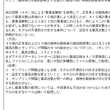
そして，臨床医の主観的診断よりも遥かに確度の高い客観的診断規準を
自己回帰（ＡＲ）法による“要素波解析”を使用して，正常者と分裂病者
おいて最適次数は赤池のＡＩＣ統計量により決定したが，ＡＩＣ統計量
も，要素波解析により１次と２次の要素波にわけると，時によりこの“最
が必ずしも適切でないケースが生ずる。この時このモデルの最適次数を
るため，モデルの不適切さの生ずる条件について，設定する最高次数と
的検討をおこなった。
（方法）
３０例の正常者および１０例の精神分裂病者の後頭部誘導における１０
最高次数とサンプリング間隔の６つの組合せについて行った。（サンプ
ＭＳＥＣ，最高次数は，１５と２０次）
まずアナログデータレコーダーに記録された脳波記録をＡ／Ｄ変換器に
化しファイルにしたものを，更に大型計算機用にファイル変換して処理
（結果）
１．サンプリング間隔は短くなる程，モデルの不適切さの生ずる割合は
２．設定する最高次数を変えていくと，モデルの不適切さの生ずる割合
３．サンプリング間隔と最高次数が同一の時は，精神分裂病者の方が正
ずる割合が少ない。
しかし最適次数の処理については，今回適当な方法がみつからないため
デルの生ずるケースは除いて処理した。