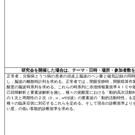
研究会を開催した場合は、テーマ・日時・場所・参加者数
正常者，分裂病とうつ病の患者の頭皮上脳波のペン書と磁気記録の同
し，脳波の離散時計列を求める。正常者では，閉眼安静時，閉眼暗算作
醒度の脳波時系列を求める。これらの時系列に赤池情報量規準ＡＩＣや
己回帰解析と要素波解析を施し，種々の覚醒度における「動的高次活動
の１次と周期性の２次（δ，σ，αやβ波）の要素波の「動的活動特性」を
種々の臨床症状に対応するこれらを定める。そして現在の診断規準より
い度」の低い客観的診断規準を求める。