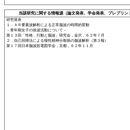
当該研究に関する情報源（論文発表、学会発表、プレプリン
研究発表
１．ＡＲ要素波解析による正常脳波の時間的変動
－青年期女子の徐波活動について－
第１３回「性格，行動と脳波」研究会，金沢，６２年７月
２．自己回帰法による慢性精神分裂病の脳波解析（第３報）
第１７回日本脳波筋電図学会，京都，６２年１１月