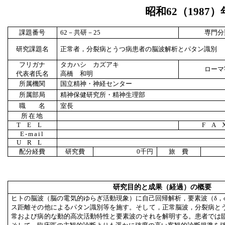
昭和
62
（
1987
）
課題番号
62
－共研－
25
専門分
研究課題名
正常者，分裂病とうつ病患者の脳波解析とパタン識別
フリガナ
タカハシ カズアキ
ローマ
代表者氏名
高橋 和明
所属機関
国立精神・神経センター
所属部局
精神保健研究所・精神生理部
職 名
室長
所在地
TEL
FA
E-mail
URL
配分経費
研究費
0
千円
旅 費
研究目的と成果（経過）の概要
ヒトの脳波（脳の電気的ゆらぎ活動現象）に自己回帰解析，要素波（δ，σ
ス距離その他によるパタン識別等を施す。そして，正常脳波，分裂病と
常および病的な動的高次活動特性と要素波のそれを解明する。患者では