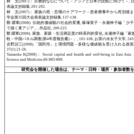
林 文(2007)： 宗教的な心について－アジアと日本の比較に向けて－,
表論文抄録集:291-292.
林 文(2007)： 家族の死：悲嘆のケアワーク－患者療養中から死別後
学会第35回大会発表論文抄録集:137-138.
鄭 躍軍(2008): 伝統的価値観の社会的変遷, 篠塚英子・永瀬伸子編「
で描く東アジア」, 作品社, 209-225.
鄭 躍軍(2008): 家族、家庭・生活満足度の時系列的変化, 永瀬伸子編
較－中国パネル調査(第4年度報告書)－」, 101-108, お茶の水女子大学, 245p
吉野諒三(2008).「国民性」と環境問題－多様な価値観を受け入れる政
37(1):21-26.
Yamaoka K(2008)： Social capital and health and well-being in East Asia: 
Science and Medicine,66:885-899.
研究会を開催した場合は、テーマ・日時・場所・参加者数