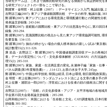
当研究チームは、これまで国際比較研究の異なる側面から実証的研究を
る研究プロジェクトの一部をここで挙げる。
鄭躍軍・金明哲・村上征勝（2007）：データサイエンス入門, 勉誠出版, 22
吉野諒三編(2007): 東アジア価値観国際比較 データの科学, 勉誠出版, 383
鄭 躍軍(2007): 東アジアにおける環境意識と環境配慮行動との関連性分析
発表論文抄録集: 243-244.
鄭 躍軍(2007): 規範観の国際比較－東アジアの法意識を中心に, 第35
録集: 293-294.
鄭 躍軍(2007): 意識国際比較の視点から見た東アジア環境協調可能性, 
告要旨集: 134-135.
鄭 躍軍(2007): 抽出の枠がない場合の個人標本抽出の新しい試み?東京
統計数理55(2):311-326.
袰 岩晶・吉野諒三・鄭 躍軍(2007): 中国価値観調査回収データの再
査」データの安定性について－文化多様体解析（CULMAN）の方法論的
理55(2): 285-310.
鄭 躍軍(2007): 家族、家庭・生活満足度の変化, 永瀬伸子編「家族・
パネル調査(第3年度報告書)－」,114-123, お茶の水女子大学, 245pp.
鄭 躍軍(2007): 中国は科学技術, 韓国は経済, 日本は環境, 朝日新聞(政策面), 
金 明哲・村上征勝(2007)：ランダムフォレスト法による文章の書き手の同定, 統計
村上征勝・浦部治一郎(2007)：浮世絵における役者の顔の描画法に関する数量分
234.
吉野諒三(2007)：「信頼」の文化多様体－アジア・太平洋地域の各地域
学会第35回大会発表論文抄録集：285-288.
山岡和枝(2007)： 米国における「生命観と文化」CATI調査報告,日本
抄録集:301-302.