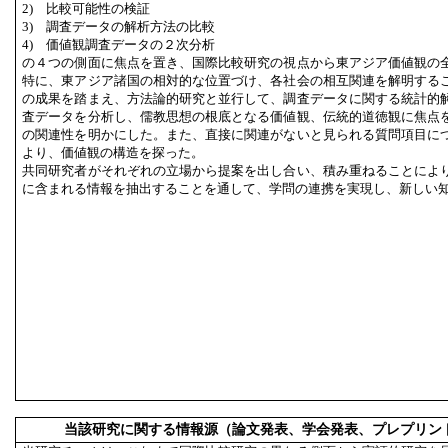
2) 比較可能性の検証
3) 調査データの解析方法の比較
4) 価値観調査データの２次分析
の４つの側面に焦点を置き、国際比較研究の視点から東アジア価値観の
特に、東アジア諸国の相対的な位置づけ、各社会の相互関連を解明する
の成果を踏まえ、方法論的研究と並行して、調査データに関する統計的
査データを分析し、儒教思想の根底となる価値観、伝統的道徳観に焦点
の関連性を明かにした。また、直接に関連がないと見られる質問項目に
より、価値観の構造を探った。
共同研究者がそれぞれの立場から提案を出し合い、積み重ねることによ
に含まれる情報を抽出することを通して、学問の連携を実現し、新しい
当該研究に関する情報源（論文発表、学会発表、プレプリン