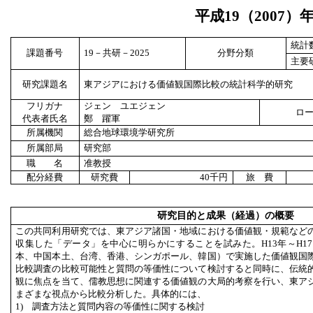
平成
19
（
2007
）
統計
課題番号
19
－共研－
2025
分野分類
主要
研究課題名
東アジアにおける価値観国際比較の統計科学的研究
フリガナ
ジェン ユエジェン
ロ
代表者氏名
鄭 躍軍
所属機関
総合地球環境学研究所
所属部局
研究部
職 名
准教授
配分経費
研究費
40
千円
旅 費
研究目的と成果（経過）の概要
この共同利用研究では、東アジア諸国・地域における価値観・規範など
収集した「データ」を中心に明らかにすることを試みた。H13年～H1
本、中国本土、台湾、香港、シンガポール、韓国）で実施した価値観国
比較調査の比較可能性と質問の等価性について検討すると同時に、伝統
観に焦点を当て、儒教思想に関連する価値観の大局的考察を行い、東ア
まざまな視点から比較分析した。具体的には、
1) 調査方法と質問内容の等価性に関する検討