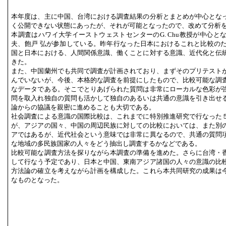
本年度は、主に中国、台湾における調査結果の分析とまとめが中心とな
く公開できない状態にあったが、それが可能となったので、改めて分析
本調査はハワイ大学イーストウェストセンターのG. Chu教授が中心と
夫、飽戸 弘が参加している。昨年行なった日本におけるこれと比較の
国と日本における、人間関係意識、働くことに対する意識、近代化と伝
きた。
また、中国蘭州でも共同で調査が計画されており、まずそのプリテスト
んでいないが、今後、本格的な調査を前提にしたもので、比較可能な調
なデータである。そこでとりあげられた質問は非常にローカルな色彩が
問を取入れ独自の質問も活かして独自のあるいは共通の意識を引き出せ
論からの協議を親密に進めることも大切である。
社会調査による意識の国際比較は、これまでに特別推進研究で行なった
が、アジアの国々、中国の周辺民族に対しての比較においては、また別
アではあるが、近代社会という意味では非常に異なるので、共通の質問
な地域の多民族国家の人々をどう抽出し調査するかなどである。
比較可能な調査方法を探りながら本調査の準備を進めた。さらに台湾・
して行なう予定であり、日本と中国、東南アジア諸国の人々の意識の比
方法論の確立を考えながら計画を構成した。これら本共同研究の成果は
なものとなった。