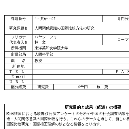
課題番号
4
－共研－
97
専門分
研究課題名
人間関係意識の国際比較方法の研究
フリガナ
ハヤシ フミ
ローマ
代表者氏名
林 文
所属機関
東洋英和女学院大学
所属部局
人間科学部
職 名
教授
所在地
TEL
FA
E-mail
URL
配分経費
研究費
0
千円
旅 費
研究目的と成果（経過）の概要
欧米諸国における歌舞伎公演アンケートの分析や中国の社会調査結果
造・人間関係意識の国際比較を行う。これらのデータを通して、新しい
国際比較研究・国際相互理解の核となる情報をとり出す。