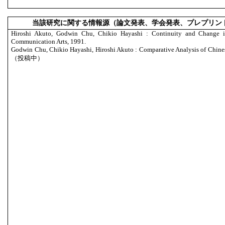
当該研究に関する情報源（論文発表、学会発表、プレプリン
Hiroshi Akuto, Godwin Chu, Chikio Hayashi : Continuity and Change in
Communication Arts, 1991.
Godwin Chu, Chikio Hayashi, Hiroshi Akuto : Comparative Analysis of Chines
（投稿中）