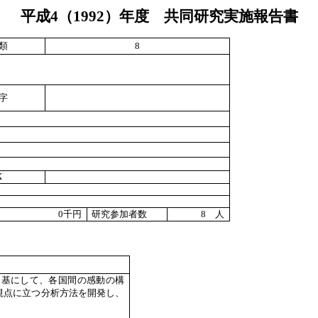
平成
4
（
1992
）年度 共同研究実施報告書
類
8
字
X
0
千円
研究参加者数
8
人
を基にして、各国間の感動の構
視点に立つ分析方法を開発し、