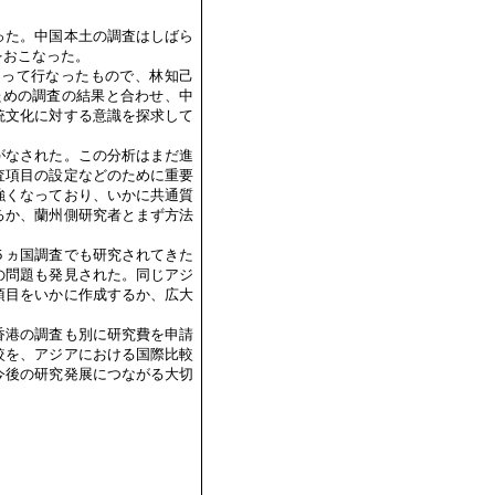
った。中国本土の調査はしばら
をおこなった。
なって行なったもので、林知己
ための調査の結果と合わせ、中
統文化に対する意識を探求して
がなされた。この分析はまだ進
査項目の設定などのために重要
強くなっており、いかに共通質
るか、蘭州側研究者とまず方法
５ヵ国調査でも研究されてきた
の問題も発見された。同じアジ
項目をいかに作成するか、広大
香港の調査も別に研究費を申請
較を、アジアにおける国際比較
今後の研究発展につながる大切