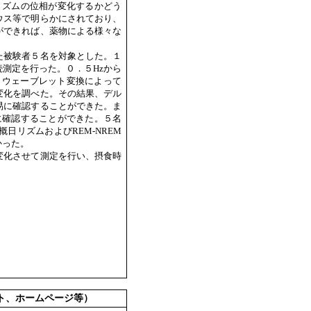
リズムの位相が変化するかどう
ウス等で明らかにされており、
ができれば、薬物による様々な
た被験者５名を対象とした。１
測定を行った。０．５Hzから
、ウェーブレット変換によって
変化を調べた。その結果、デル
易に確認することができた。ま
に確認することができた。５名
リズムおよびREM-NREM
かった。
変化させて測定を行い、摂食時
ト、ホームページ等）