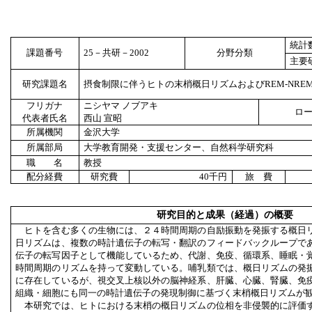
統計
課題番号
25
－共研－
2002
分野分類
主要
研究課題名
摂食制限に伴うヒトの末梢概日リズムおよびREM-NRE
フリガナ
ニシヤマ ノブアキ
ロ
代表者氏名
西山 宣昭
所属機関
金沢大学
所属部局
大学教育開発・支援センター、自然科学研究科
職 名
教授
配分経費
研究費
40
千円
旅 費
研究目的と成果（経過）の概要
ヒトを含む多くの生物には、２４時間周期の自励振動を発振する概日
日リズムは、複数の時計遺伝子の転写・翻訳のフィードバックループで
伝子の転写因子として機能しているため、代謝、免疫、循環系、睡眠・
時間周期のリズムを持って変動している。哺乳類では、概日リズムの発
に存在しているが、視交叉上核以外の脳神経系、肝臓、心臓、腎臓、免
組織・細胞にも同一の時計遺伝子の発現制御に基づく末梢概日リズムが
本研究では、ヒトにおける末梢の概日リズムの位相を非侵襲的に評価