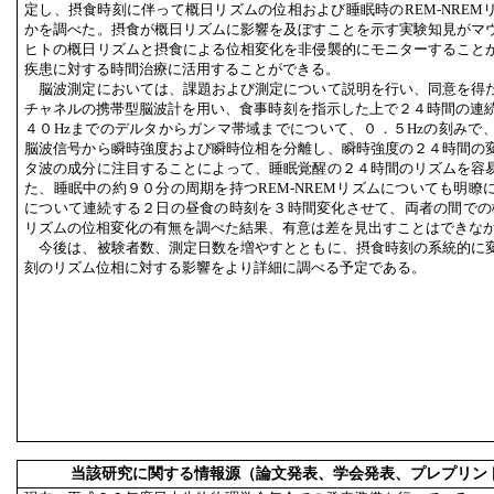
定し、摂食時刻に伴って概日リズムの位相および睡眠時のREM-NREM
かを調べた。摂食が概日リズムに影響を及ぼすことを示す実験知見がマ
ヒトの概日リズムと摂食による位相変化を非侵襲的にモニターすること
疾患に対する時間治療に活用することができる。
脳波測定においては、課題および測定について説明を行い、同意を得
チャネルの携帯型脳波計を用い、食事時刻を指示した上で２４時間の連続
４０Hzまでのデルタからガンマ帯域までについて、０．５Hzの刻みで
脳波信号から瞬時強度および瞬時位相を分離し、瞬時強度の２４時間の
タ波の成分に注目することによって、睡眠覚醒の２４時間のリズムを容
た、睡眠中の約９０分の周期を持つREM-NREMリズムについても明瞭
について連続する２日の昼食の時刻を３時間変化させて、両者の間での概日
リズムの位相変化の有無を調べた結果、有意は差を見出すことはできな
今後は、被験者数、測定日数を増やすとともに、摂食時刻の系統的に
刻のリズム位相に対する影響をより詳細に調べる予定である。
当該研究に関する情報源（論文発表、学会発表、プレプリン