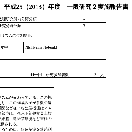
平成
25
（
2013
）年度 一般研究２実施報告書
数理研究所内分野分類
a
研究分野分類
3
Mリズムの位相変化
ーマ字
Nishiyama Nobuaki
44
千円
研究参加者数
2
人
リズムが備わっている。この概
あり、この構成因子が多数の遺
覚醒など様々な生理機能は２４
振部位は、視床下部視交叉上核
疫細胞、繊維芽細胞など末梢の
観察される。
するために、頭皮脳波を連続測