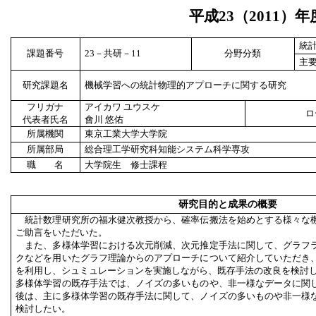
平成
23
（
2011
）年
統
課題番号
23
－共研－
11
分野分類
主
研究課題名
機械学習への統計物理的アプローチに関する研究
フリガナ
アイカワ ユウスケ
ロ
代表者氏名
會川 悠佑
所属機関
東京工業大学大学院
所属部局
総合理工学研究科知能システム科学専攻
職 名
大学院生 修士課程
研究目的と成果の概要
統計数理研究所の福水健次教授から、確率伝搬法を始めとする様々な
ご助言をいただいた。
また、多様体学習における次元削減、次元推定手法に関して、グラフ
クなどを用いたグラフ理論からのアプローチについて紹介していただき
を利用し、シュミュレーションを実施しながら、既存手法の改良を検討
多様体学習の既存手法では、ノイズの多いものや、非一様なデータに関
後は、主に多様体学習の既存手法に関して、ノイズの多いものや非一様
検討したい。