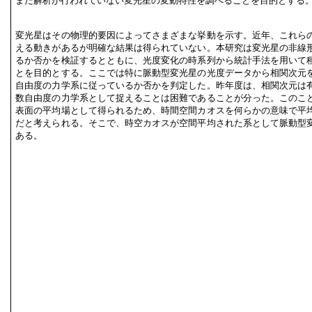
まだ解析が行われていない変光星の変動特性を調べることを目的とする
変光星はその物理的要因によってさまざまな挙動を示す。近年、これら
える動きがあるが明確な結果は得られていない。本研究は変光星の非線
るか否かを検証するとともに、光度変化の時系列から統計手法を用いて
とを目的とする。ここでは特に脈動型変光星の光度データから相関次元
自由度の力学系に従っているか否かを判定した。昨年度は、相関次元は
数自由度の力学系として捉えることは困難であることが分った。このこ
表面の平均場として得られるため、時間空間カオスを何らかの意味で平
だと考えられる。そこで、時空カオスが空間平均された系として脈動型
ある。