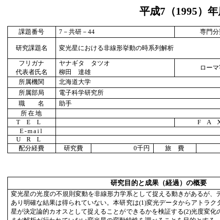
平成
7
（
1995
）年
課題番号
7
－共研－
44
専門分
研究課題名
変光星における非線形挙動の時系列解析
フリガナ
ヤナギタ タツオ
ローマ
代表者氏名
柳田 達雄
所属機関
北海道大学
所属部局
電子科学研究所
職 名
助手
所在地
TEL
FA
E-mail
URL
配分経費
研究費
0
千円
旅 費
研究目的と成果（経過）の概要
変光星の光度の不規則変動を非線形力学系として捉える動きがあるが、
あり明確な結果は得られていない。本研究は(1)変光データからアトラク
星が決定論的カオスとして捉えることができるかを検証する(2)光度変化