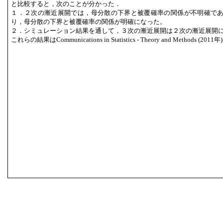
と比較すると，次のことが分かった．
１．２次の漸近展開では，母分散の下界と被覆確率の関係が不明確で
り，母分散の下界と被覆確率の関係が明確になった。
２．シミュレーション結果を通して，３次の漸近展開は２次の漸近展開
これらの結果はCommunications in Statistics - Theory and Methods 