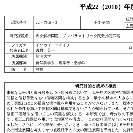
平成
22
（
2010
）年
統
課題番号
22
－共研－
3
分野分類
主
研究課題名
逐次解析問題，ノンパラメトリック関数推定問題
フリガナ
イソガイ エイイチ
ロ
代表者氏名
磯貝 英一
所属機関
新潟大学
所属部局
自然科学系・理学部・数学科
職 名
教授
研究目的と成果の概要
未知な母平均と母分散をもつ正規分布において，母平均の区間推定問題
間幅と信頼係数をもつ信頼区間を構成するとき，最小の標本の大きさ
め，実際にはこの最適な標本数を利用することができない．また，標本
られた条件を満たす信頼区間は構成できないことが知られている．そこ
修正二段階法を用いてこの問題を解決する．本研究では，母分散の下
で，修正二段階法を用いて信頼区間を構成し，この信頼区間が与えられ
示した．さらに，区間幅が十分小さいとき，修正二段階法における平均
次の漸近展開を与え，かつ被覆確率の３次の漸近展開も導出した．先行