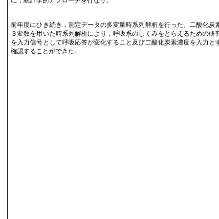
に，統計学的アプローチを行なう。
前年度にひき続き，測定データの多変量時系列解析を行った。二酸化炭
３変数を用いた時系列解析により，呼吸系のしくみをとらえるための研
を入力信号として呼吸応答が変化すること及び二酸化炭素濃度を入力と
確認することができた。