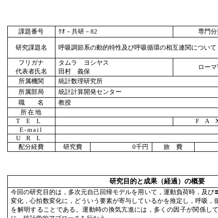
課題番号
ｸｵ
－共研－
82
専門分
研究課題名
呼吸調節系の動的特性及び呼吸循環の相互連関について
フリガナ
タムラ ヨシヤス
ローマ
代表者氏名
田村 義保
所属機関
統計数理研究所
所属部局
統計計算開発センター
職 名
教授
所在地
TEL
FA
E-mail
URL
配分経費
研究費
0
千円
旅 費
研究目的と成果（経過）の概要
今回の研究目的は，多次元自己回帰モデルを用いて，運動負荷時，及び
変化，心拍数変化に，どういう要素が寄与しているかを推定し，呼吸，
を解明することである。運動時の換気亢進には，多くの因子が関係し