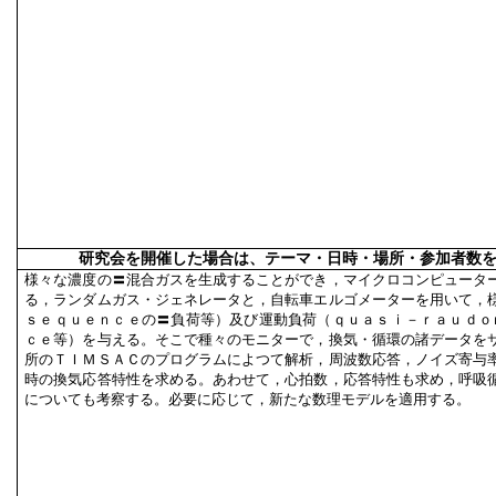
研究会を開催した場合は、テーマ・日時・場所・参加者数
様々な濃度の〓混合ガスを生成することができ，マイクロコンピュータ
る，ランダムガス・ジェネレータと，自転車エルゴメーターを用いて，
ｓｅｑｕｅｎｃｅの〓負荷等）及び運動負荷（ｑｕａｓｉ－ｒａｕｄｏｍ
ｃｅ等）を与える。そこで種々のモニターで，換気・循環の諸データを
所のＴＩＭＳＡＣのプログラムによつて解析，周波数応答，ノイズ寄与
時の換気応答特性を求める。あわせて，心拍数，応答特性も求め，呼吸
についても考察する。必要に応じて，新たな数理モデルを適用する。