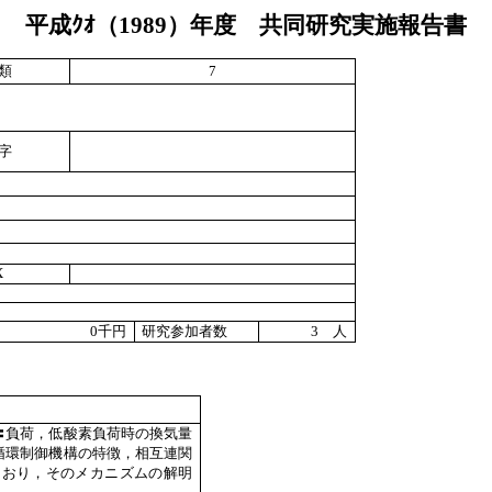
平成
ｸｵ
（
1989
）年度 共同研究実施報告書
類
7
字
X
0
千円
研究参加者数
3
人
〓負荷，低酸素負荷時の換気量
循環制御機構の特徴，相互連関
ており，そのメカニズムの解明