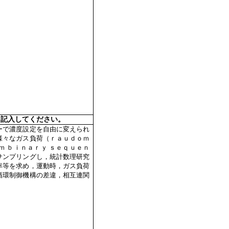
を記入してください。
ーで濃度設定を自由に変えられ
様々なガス負荷（ｒａｕｄｏｍ
 ｂｉｎａｒｙ ｓｅｑｕｅｎ
サンプリングし，統計数理研究
率等を求め，運動時，ガス負荷
循環制御機構の差違，相互連関